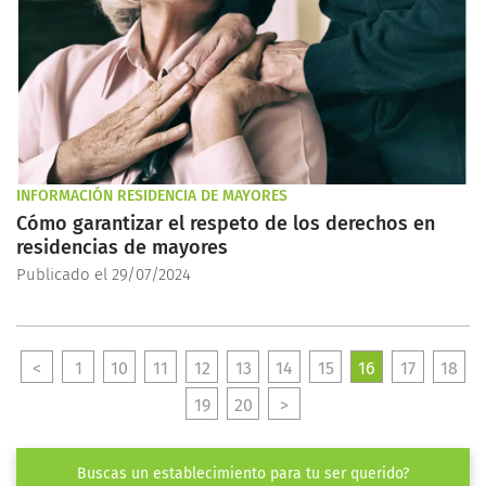
INFORMACIÓN RESIDENCIA DE MAYORES
Cómo garantizar el respeto de los derechos en
residencias de mayores
Publicado el 29/07/2024
<
1
10
11
12
13
14
15
16
17
18
19
20
>
Buscas un establecimiento para tu ser querido?