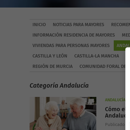
INICIO
NOTICIAS PARA MAYORES
RECOMEN
INFORMACIÓN RESIDENCIA DE MAYORES
MED
VIVIENDAS PARA PERSONAS MAYORES
ANDAL
CASTILLA Y LEÓN
CASTILLA-LA MANCHA
C
REGIÓN DE MURCIA
COMUNIDAD FORAL DE 
Categoría Andalucía
ANDALUCÍA
Cómo ele
Andalucía
Publicado el