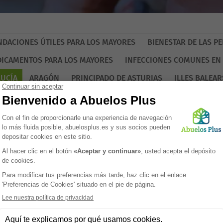
DACIONES ÚTILES PARA LOS MAYORES
BIENESTAR DE LAS 
ICAMENTOS PARA LOS MAYORES
INFECCIONES COMUNES EN
UCÍA
ARAGÓN
PRINCIPADO DE ASTURIAS
ILLES BALEAR
ATALUÑA
COMUNIDAD VALENCIANA
EXTREMADURA
GALI
NAVARRA
PAÍS VASCO
LA RIOJA
ASTURIAS
gir la mejor residencia de mayores en
: guía por provincias
 18/09/2025