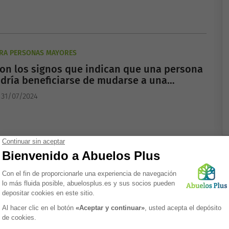
ARA PERSONAS MAYORES
son los signos que indican que una persona
dría beneficiarse de mudarse a una
a?
 31/07/2024
ARA PERSONAS MAYORES
 adaptan las residencias a las necesidades
esidentes con demencia?
 31/07/2024