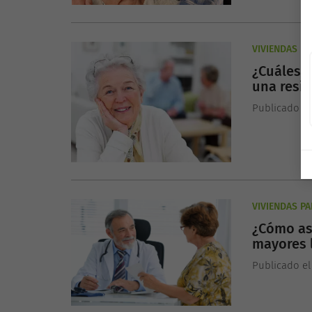
VIVIENDAS P
¿Cuáles s
una resi
Publicado el
VIVIENDAS P
¿Cómo as
mayores l
resident
Publicado el