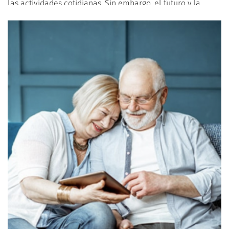
las actividades cotidianas. Sin embargo, el futuro y la
eficacia de este sistema dependen en gran medida de las
políticas públicas que lo sustentan. Es aquí donde la
participación ciudadana y el activismo juegan un papel
crucial, permitiendo que la voz de la sociedad sea
escuchada y considerada en la toma de decisiones. A
continuación, exploraremos cómo los individuos pueden
influir en las políticas de ayuda a la dependencia a través
de la participación activa y el compromiso cívico.