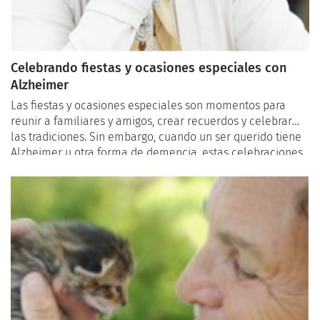
Celebrando fiestas y ocasiones especiales con
Alzheimer
Las fiestas y ocasiones especiales son momentos para
reunir a familiares y amigos, crear recuerdos y celebrar
las tradiciones. Sin embargo, cuando un ser querido tiene
Alzheimer u otra forma de demencia, estas celebraciones
pueden presentar desafíos únicos. A pesar de los
obstáculos, es posible celebrar de manera significativa y
crear nuevos recuerdos felices. Aquí hay algunas ideas y
consejos para hacer que las fiestas y ocasiones especiales
sean especiales para todos, especialmente para aquellos
que viven con Alzheimer.