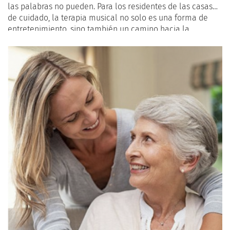
las palabras no pueden. Para los residentes de las casas
de cuidado, la terapia musical no solo es una forma de
entretenimiento, sino también un camino hacia la
sanación, la memoria y el confort emocional. En este
artículo, exploramos cómo la terapia musical está
transformando vidas en las residencias de ancianos, con
un enfoque especial en un hogar de cuidado que ha
implementado un programa exitoso de terapia musical.