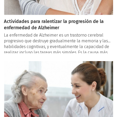
Actividades para ralentizar la progresión de la
enfermedad de Alzheimer
La enfermedad de Alzheimer es un trastorno cerebral
progresivo que destruye gradualmente la memoria y las
habilidades cognitivas, y eventualmente la capacidad de
realizar incluso las tareas más simples. Es la causa más
común de demencia entre los adultos mayores. Si bien
actualmente no existe cura para el Alzheimer, varias
actividades y cambios en el estilo de vida se han
demostrado eficaces para ralentizar su progresión,
mejorando la calidad de vida de los afectados y sus
familias. En este artículo, exploraremos algunas de las
actividades más efectivas para ralentizar la progresión del
Alzheimer en los adultos mayores.