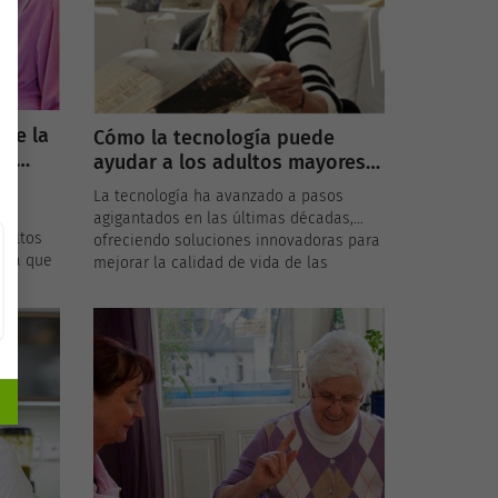
bre la
Cómo la tecnología puede
ra
ayudar a los adultos mayores a
vivir seguros en casa
La tecnología ha avanzado a pasos
agigantados en las últimas décadas,
dultos
ofreciendo soluciones innovadoras para
ida que
mejorar la calidad de vida de las
n
personas en todas las etapas de la vida.
vez más
Para los adultos mayores, en particular,
surgir
la tecnología puede ser un aliado
aídas o
valioso para aumentar la seguridad y la
independencia en el hogar. Aquí
sejos y
exploramos cómo la tecnología puede
siedad
ayudar a los seniors a vivir seguros en
ara los
casa.