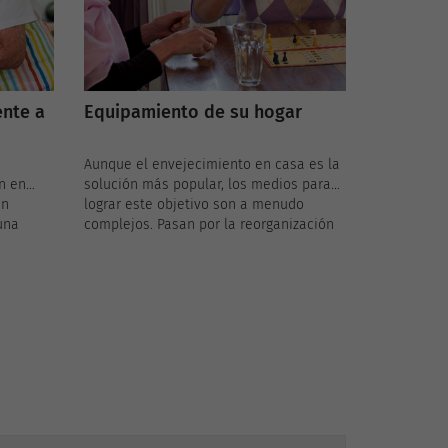
ente a
Equipamiento de su hogar
Aunque el envejecimiento en casa es la
n en
solución más popular, los medios para
in
lograr este objetivo son a menudo
una
complejos. Pasan por la reorganización
vedad de
del entorno de vida con la revisión de la
identes
vivienda de la persona mayor.
alir o a
ente de
estas
s