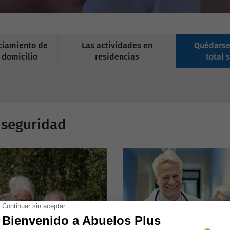
nciamiento de
Las actividades en
Quédarse
 domicilio
residencias
total 
 seguridad