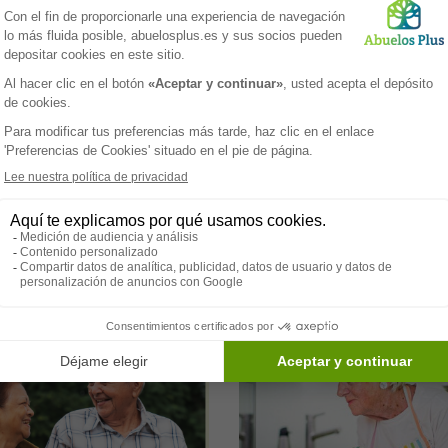
ración para emergencias
Gestionar la ansiedad so
hogar para adultos
seguridad en el hogar pa
es
adultos mayores
aración para emergencias es
La ansiedad relacionada con la
l para todos, pero especialmente
seguridad en el hogar es una
s adultos mayores que pueden
preocupación común entre los a
 vulnerables durante situaciones
mayores y sus familiares. A med
s. Asegurarse de estar listo para
envejecemos, la necesidad de u
r cualquier emergencia en el
entorno seguro se vuelve cada 
ede marcar la diferencia entre
importante, y la ansiedad puede 
riencia estresante y una
debido al miedo a accidentes, c
ón manejable. Aquí presentamos
incluso la posibilidad de robo o
los adultos mayores necesitan
intrusión. Aquí presentamos con
bre la preparación para
estrategias para gestionar la an
ias en el hogar.
sobre la seguridad en el hogar p
adultos mayores.