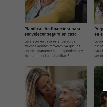
Planificación financiera para
Prepa
eenvejecer seguro en casa
en el 
mayor
Envejecer en casa es el deseo de
La prep
muchos adultos mayores, ya que les
esencia
permite mantener su independencia y
para lo
vivir en un entorno familiar. Sin
ser más
embargo, para garantizar un
de crisi
envejecimiento seguro y confortable, es
enfrenta
esencial realizar una planificación
hogar pu
financiera adecuada. Aquí presentamos
una expe
algunos aspectos clave de la
situaci
planificación financiera para adultos
lo que 
mayores que desean envejecer en casa.
saber so
emergenc