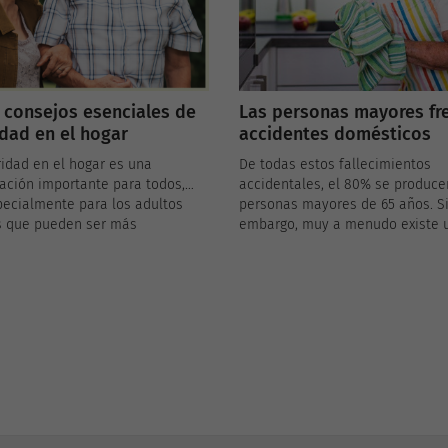
 consejos esenciales de
Las personas mayores fr
dad en el hogar
accidentes domésticos
idad en el hogar es una
De todas estos fallecimientos
ación importante para todos,
accidentales, el 80% se produce
pecialmente para los adultos
personas mayores de 65 años. S
 que pueden ser más
embargo, muy a menudo existe 
les a accidentes y situaciones
clara incoherencia entre la gra
go. A medida que envejecemos,
las consecuencias de estos acc
cial tomar medidas adicionales
(fracturas, secuelas, pérdida de
antizar nuestra seguridad y la
confianza en sí mismo, miedo a s
tro entorno. Aquí presentamos
moverse...) y la naturaleza inoc
onsejos esenciales de seguridad
las causas que los provocaron. Aquí hay
ogar que todo anciano debe
varios consejos de vida y propu
para vivir con tranquilidad y
que le ayudarán a prevenir esta
d.
tragedias.