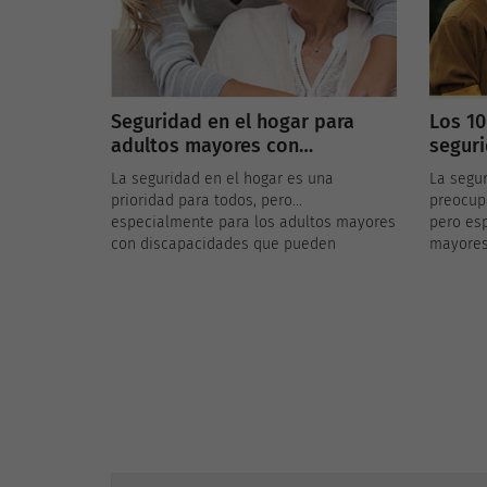
Seguridad en el hogar para
Los 10
adultos mayores con
seguri
discapacidades
La seguridad en el hogar es una
La segur
prioridad para todos, pero
preocup
especialmente para los adultos mayores
pero es
con discapacidades que pueden
mayores
enfrentar desafíos adicionales en su día
vulnerab
a día. Asegurar un entorno seguro y
de ries
accesible es fundamental para su
es esen
bienestar y calidad de vida. Aquí
para gar
presentamos medidas esenciales para
de nues
mejorar la seguridad en el hogar de los
los 10 c
adultos mayores con discapacidades.
en el h
conocer 
segurida