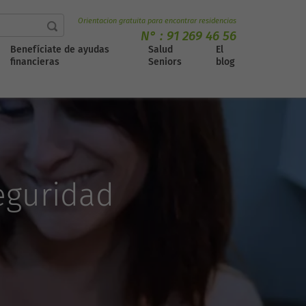
Orientacion gratuita para encontrar residencias
N° :
91 269 46 56
Benefíciate de ayudas
Salud
El
financieras
Seniors
blog
eguridad