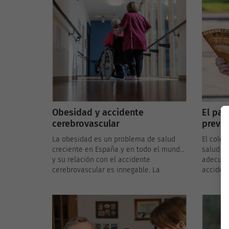
la relación entre esta condición y el
crucial 
accidente cerebrovascular es crucial
de esta
para la prevención y el manejo
adecuados.
Obesidad y accidente
El pap
cerebrovascular
preven
cerebr
La obesidad es un problema de salud
El coles
creciente en España y en todo el mundo,
salud ca
y su relación con el accidente
adecuad
cerebrovascular es innegable. La
accident
obesidad no solo es un factor de riesgo
España,
independiente para el accidente
cardiov
cerebrovascular, sino que también
importa
puede exacerbar otros factores de
los nive
riesgo, como la diabetes y la
el coles