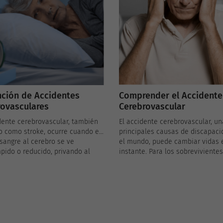
formas de disfrutar la vida y ma
la calidad de vida.
ción de Accidentes
Comprender el Accidente
ovasculares
Cerebrovascular
dente cerebrovascular, también
El accidente cerebrovascular, un
o como stroke, ocurre cuando el
principales causas de discapaci
 sangre al cerebro se ve
el mundo, puede cambiar vidas 
pido o reducido, privando al
instante. Para los sobrevivientes
de oxígeno y nutrientes. Esto
cuidadores, navegar en las
ausar daño cerebral permanente
consecuencias de un accidente
o ser mortal. Afortunadamente,
cerebrovascular implica un viaje
accidentes cerebrovasculares
complejo de recuperación, ajust
en prevenir adoptando cambios
emocional y, a veces, la difícil d
o de vida saludables y, cuando
de mudarse a una residencia de
esario, mediante intervenciones
cuidado.