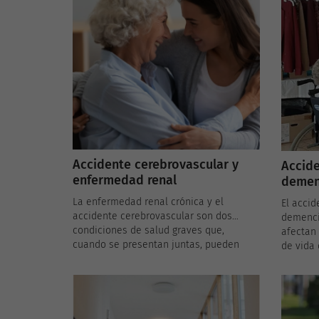
Accidente cerebrovascular y
Accide
enfermedad renal
demenc
conex
La enfermedad renal crónica y el
El accid
accidente cerebrovascular son dos
demenci
condiciones de salud graves que,
afectan 
cuando se presentan juntas, pueden
de vida 
aumentar significativamente el riesgo
España,
de complicaciones y resultados
població
adversos. En España, donde la
entender
enfermedad renal crónica es un
cerebrov
problema de salud importante, entender
especia