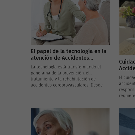
auricular, aumentan el riesgo de sufrir
un accidente cerebrovascular y cómo el
cuidado de la salud del corazón puede
reducir este riesgo.
El papel de la tecnología en la
atención de Accidentes
Cuidad
Cerebrovasculares
La tecnología está transformando el
Accide
panorama de la prevención, el
El cuida
tratamiento y la rehabilitación de
acciden
accidentes cerebrovasculares. Desde
responsa
aplicaciones móviles hasta dispositivos
requier
wearables y la telemedicina, estas
recurso
innovaciones están ofreciendo nuevas
consejos
formas de cuidar y mejorar la vida de
en Espa
las personas afectadas por accidentes
mejor cu
cerebrovasculares.