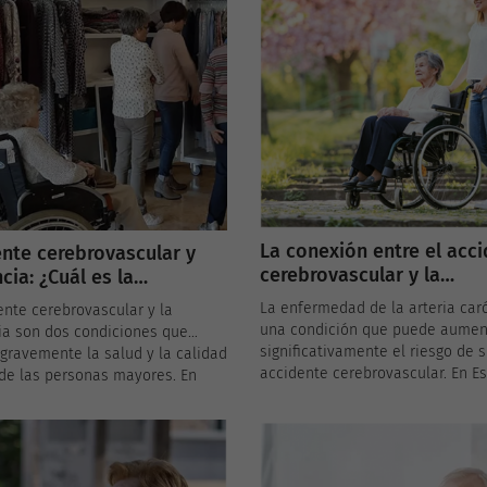
La conexión entre el acc
nte cerebrovascular y
cerebrovascular y la
ia: ¿Cuál es la
enfermedad de la arteria
ión?
La enfermedad de la arteria car
ente cerebrovascular y la
carótida
una condición que puede aumen
a son dos condiciones que
significativamente el riesgo de s
gravemente la salud y la calidad
accidente cerebrovascular. En E
de las personas mayores. En
donde las enfermedades
 donde el envejecimiento de la
cardiovasculares son una preoc
n es una tendencia creciente,
importante, es esencial entend
 la conexión entre el accidente
la enfermedad de la arteria caró
ascular y la demencia,
relaciona con el accidente
lmente la demencia vascular, es