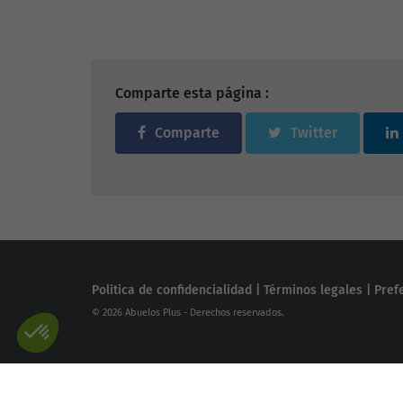
accidente cerebrovascular para prevenir
médicas
un mayor daño cerebral.
Comparte esta página :
Comparte
Twitter
Politica de confidencialidad
|
Términos legales
|
Pref
© 2026 Abuelos Plus - Derechos reservados.