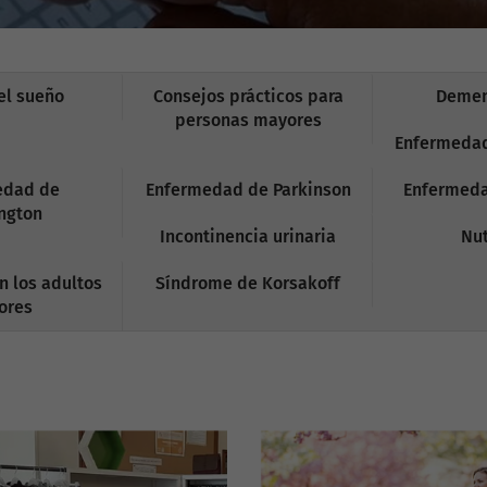
el sueño
Consejos prácticos para
Demen
personas mayores
Enfermedad
edad de
Enfermedad de Parkinson
Enfermeda
ngton
Incontinencia urinaria
Nut
n los adultos
Síndrome de Korsakoff
ores