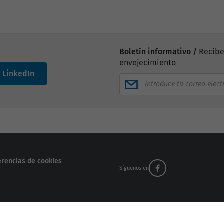
.
Boletín informativo /
Recibe
envejecimiento
LinkedIn
erencias de cookies
Síguenos en