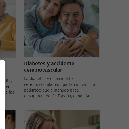
los beneficios de abandonarlos.
de
a
ia
Diabetes y accidente
cerebrovascular
La diabetes y el accidente
l alta,
cerebrovascular comparten un vínculo
ivo para
peligroso que a menudo pasa
a de las
desapercibido. En España, donde la
n
diabetes es un problema de salud
creciente, es crucial entender cómo los
o de
niveles altos de azúcar en sangre
ender a
pueden dañar los vasos sanguíneos y
venir
aumentar el riesgo de sufrir un
tal.