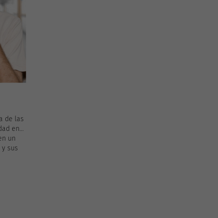
ntener
terapia del habla y apoyo psicológico. A
continuación, exploraremos en
profundidad cada uno de estos aspectos
de la rehabilitación.
a de las
dad en
en un
 y sus
e
ecisión