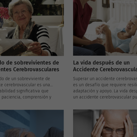
o de sobrevivientes de
La vida después de un
ntes Cerebrovasculares
Accidente Cerebrovascul
do de un sobreviviente de
Superar un accidente cerebrova
te cerebrovascular es una
es un desafío que requiere resil
bilidad significativa que
adaptación y apoyo. La vida de
e paciencia, comprensión y
un accidente cerebrovascular p
s adecuados. Aquí hay algunos
presentar cambios físicos y
 y recursos para los cuidadores
emocionales que pueden ser difí
ña que buscan proporcionar el
aceptar y manejar. Sin embargo,
idado posible.
actitud correcta, estrategias de
afrontamiento y un sistema de 
sólido, es posible encontrar nue