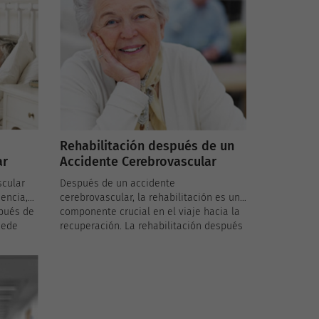
Rehabilitación después de un
ar
Accidente Cerebrovascular
scular
Después de un accidente
iencia,
cerebrovascular, la rehabilitación es un
spués de
componente crucial en el viaje hacia la
uede
recuperación. La rehabilitación después
de un accidente cerebrovascular está
ciles de
diseñada para ayudar a los pacientes a
 con la
recuperar la mayor cantidad de función
y independencia posibles. Este proceso
apoyo
puede incluir una variedad de terapias,
vas
como fisioterapia, terapia ocupacional,