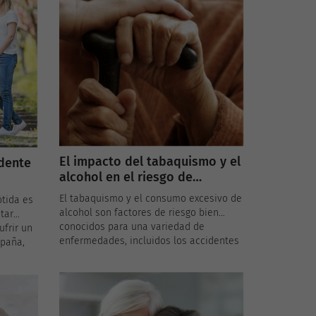
El impacto del tabaquismo y el
idente
alcohol en el riesgo de
accidente cerebrovascular
El tabaquismo y el consumo excesivo de
ótida es
alcohol son factores de riesgo bien
tar
conocidos para una variedad de
ufrir un
enfermedades, incluidos los accidentes
spaña,
cerebrovasculares. En España, donde el
consumo de tabaco y alcohol es
upación
significativo, es crucial entender cómo
er cómo
estos hábitos pueden aumentar el
tida se
riesgo de accidente cerebrovascular y