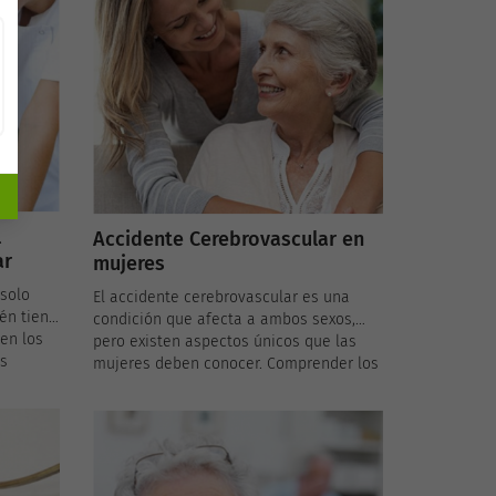
accidente cerebrovascular.
l
Accidente Cerebrovascular en
ar
mujeres
 solo
El accidente cerebrovascular es una
én tiene
condición que afecta a ambos sexos,
en los
pero existen aspectos únicos que las
os
mujeres deben conocer. Comprender los
ción y
factores de riesgo, síntomas y
 de un
consideraciones de tratamiento
render a
específicos para las mujeres puede ser
rtante
crucial para una detección temprana y
ión.
un manejo efectivo de esta condición.