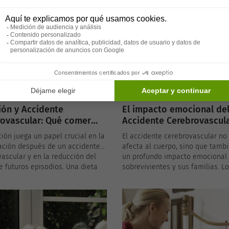
e sufrir un accidente
vascular y cómo se pueden
a través de cambios en la dieta
lo de vida.
ión y Accidente
El impacto emocional de
ovascular: Qué comer
Accidente Cerebrovascul
na recuperación
ción juega un papel crucial en la
El accidente cerebrovascular no
able
ación después de un accidente
afecta al cuerpo, sino que tambi
ascular y en la reducción del
un profundo impacto emocional 
e futuros episodios. Una dieta
sobrevivientes y sus familias. L
ada y rica en alimentos que
sentimientos de pérdida, frustra
en la salud cardiovascular
depresión son comunes después
yudar a los sobrevivientes de
accidente cerebrovascular, y ap
tes cerebrovasculares a
lidiar con ellos es un paso impo
r fuerzas y prevenir
en el camino hacia la recuperac
aciones.