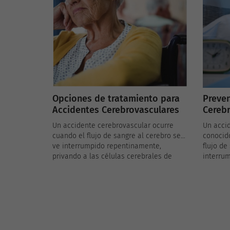
Opciones de tratamiento para
Preven
Accidentes Cerebrovasculares
Cerebr
Un accidente cerebrovascular ocurre
Un acci
cuando el flujo de sangre al cerebro se
conocid
ve interrumpido repentinamente,
flujo de
privando a las células cerebrales de
interrum
oxígeno y nutrientes. Esto puede causar
cerebro 
daño cerebral permanente y es una
puede c
emergencia médica que requiere
e inclus
atención inmediata. En este artículo,
muchos 
exploraremos las decisiones y
se pued
tratamientos necesarios en el entorno
de estil
prehospitalario y en la fase aguda de un
sea nec