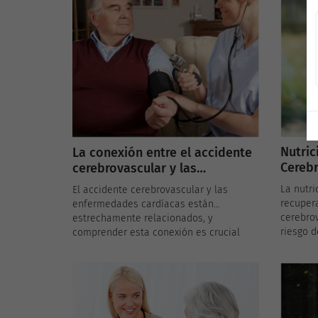
hipertensión. Comprender cómo la
riesgo d
obesidad contribuye al riesgo de
cerebro
accidente cerebrovascular y aprender
manejar 
estrategias de manejo del peso es
y el esti
crucial para prevenir este evento
potencialmente mortal.
Nutric
La conexión entre el accidente
Cerebr
cerebrovascular y las
para u
enfermedades cardíacas
La nutri
El accidente cerebrovascular y las
salud
recuper
enfermedades cardíacas están
cerebrov
estrechamente relacionados, y
riesgo d
comprender esta conexión es crucial
equilibr
para la prevención y el manejo de
promuev
ambos. En España, donde las
puede a
enfermedades cardiovasculares son una
acciden
de las principales causas de muerte, es
recupera
importante explorar cómo las
complic
afecciones cardíacas, como la fibrilación