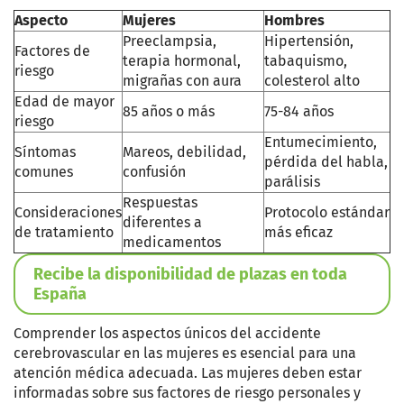
Aspecto
Mujeres
Hombres
Preeclampsia,
Hipertensión,
Factores de
terapia hormonal,
tabaquismo,
riesgo
migrañas con aura
colesterol alto
Edad de mayor
85 años o más
75-84 años
riesgo
Entumecimiento,
Síntomas
Mareos, debilidad,
pérdida del habla,
comunes
confusión
parálisis
Respuestas
Consideraciones
Protocolo estándar
diferentes a
de tratamiento
más eficaz
medicamentos
Recibe la disponibilidad de plazas en toda
España
Comprender los aspectos únicos del accidente
cerebrovascular en las mujeres es esencial para una
atención médica adecuada. Las mujeres deben estar
informadas sobre sus factores de riesgo personales y