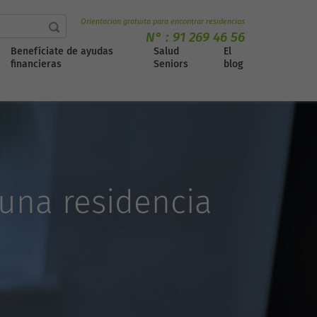
Orientacion gratuita para encontrar residencias
N° :
91 269 46 56
Benefíciate de ayudas
Salud
El
financieras
Seniors
blog
 una residencia