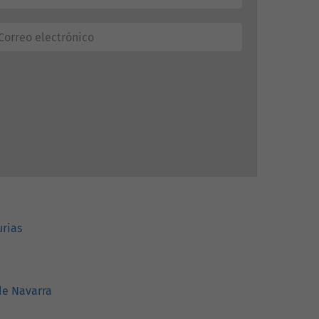
urias
de Navarra