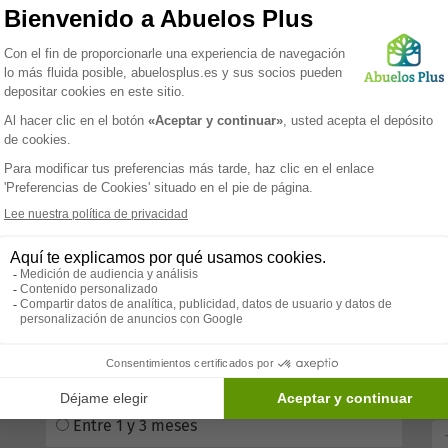
Seguimiento personalizado hasta la entrada de la residen
Asistencia en la preparación del expediente de admisión
bles
 No dude en ponerse en contacto con uno de nuestros asesor
¿Necesita una residencia de mayores?
¿Cuál es tu nivel de urgencia?
Da
Lo antes posible
Entre 1 y 3 meses