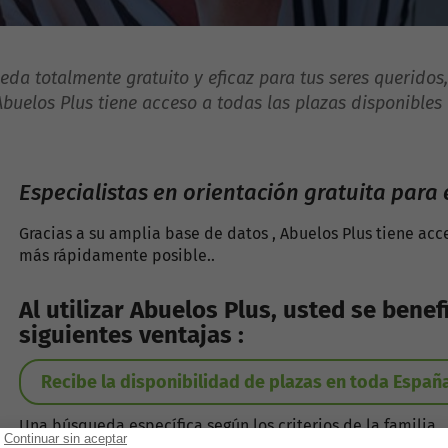
eda totalmente gratuito y eficaz para tus seres queridos,
buelos Plus tiene acceso a todas las plazas disponibles
Especialistas en orientación gratuita para
Gracias a su amplia base de datos , Abuelos Plus tiene acce
más rápidamente posible..
Al utilizar Abuelos Plus, usted se benef
siguientes ventajas
:
Recibe la disponibilidad de plazas en toda Españ
Una búsqueda específica según los criterios de la familia