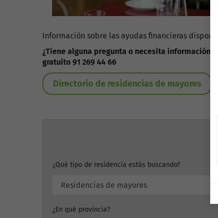
Información sobre las ayudas financieras disponi
¿Tiene alguna pregunta o necesita información?
gratuito 91 269 44 66
Directorio de residencias de mayores
¿Qué tipo de residencia estás buscando?
¿En qué provincia?