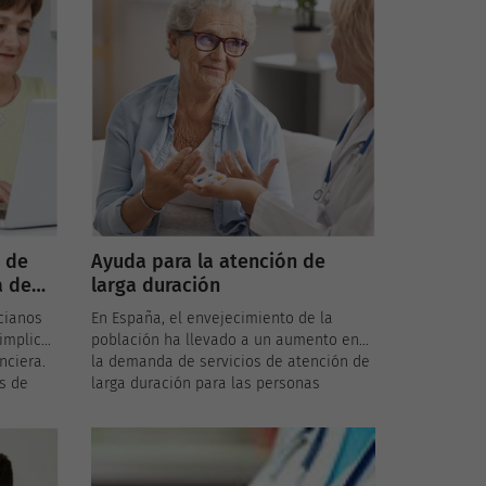
 de
Ayuda para la atención de
a de
larga duración
cianos
En España, el envejecimiento de la
implica
población ha llevado a un aumento en
nciera.
la demanda de servicios de atención de
s de
larga duración para las personas
ue
mayores que presentan algún grado de
.
dependencia. Reconociendo esta
ar
necesidad, el gobierno español ha
 los
establecido programas de ayuda