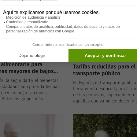
realmente estos programas en l
s personas mayores que no
reducción de la malnutrición ent
los requisitos para recibir una
mayores? Exploremos las estadí
de jubilación o cuya pensión es
disponibles y el efecto positivo
 que no les permite cubrir sus
estos esfuerzos están teniendo 
ades básicas.
salud de nuestros adultos mayor
alimentaria para
Tarifas reducidas para el
nas mayores de bajos
transporte público
os
a, la seguridad y el bienestar
En España, el transporte público
iudadanos son prioridades para
herramienta esencial para la mo
rno y las organizaciones
de las personas, especialmente
. Entre los grupos más
aquellas que ya no conducen o p
bles se encuentran las personas
evitar el estrés del tráfico. Las 
, especialmente aquellas que
mayores pueden beneficiarse de 
 con bajos ingresos y pueden
reducidas en el transporte públi
r dificultades para cubrir sus
ventaja que varía según los crite
des básicas, incluyendo la
establecidos por cada comunid
ción. Por esta razón, en algunas