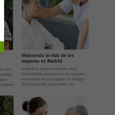
a
disfrutar de su etapa de vida con
re los
dignidad y comodidad. Además, muchas
sticas
de estas opciones vienen con costos
 que
reducidos para aquellos con bajos
en la
ingresos, garantizando el acceso a
es.
servicios de calidad
independientemente de la situación
económica.
Mejorando la vida de los
mayores en Madrid
En Madrid, como en muchas otras
 es una
comunidades autónomas, los mayores
vilidad
encuentran en sus hogares un refugio
 para
de tranquilidad y recuerdos. Sin
refieren
embargo, con el paso de los años,
personas
pueden surgir necesidades que
tarifas
requieren adaptaciones para garantizar
co, una
su seguridad y autonomía.
rios
Afortunadamente, la Comunidad de
ad