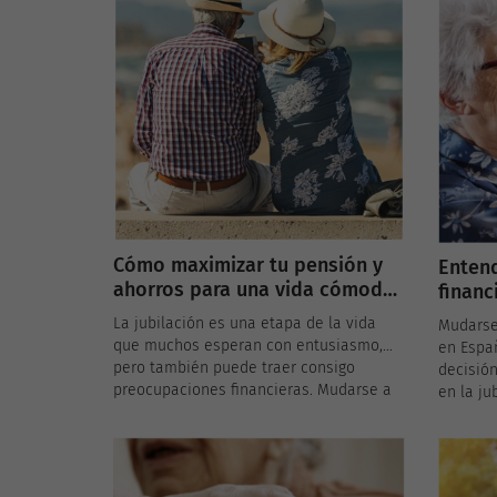
Cómo maximizar tu pensión y
Enten
ahorros para una vida cómoda
financ
en una residencia de ancianos
La jubilación es una etapa de la vida
Mudarse
que muchos esperan con entusiasmo,
en Espa
pero también puede traer consigo
decisión
preocupaciones financieras. Mudarse a
en la ju
una residencia de ancianos en España
financie
puede ser una excelente opción para
abrumado
asegurar una vida cómoda y
es esenc
socialmente activa, pero es crucial
opciones