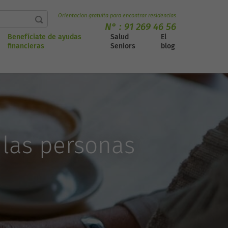
Orientacion gratuita para encontrar residencias
N° :
91 269 46 56
Benefíciate de ayudas
Salud
El
financieras
Seniors
blog
 las personas