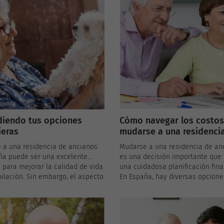
Cómo navegar los costos
diendo tus opciones
mudarse a una residenci
ieras
ancianos en España
Mudarse a una residencia de an
 a una residencia de ancianos
es una decisión importante que 
ña puede ser una excelente
una cuidadosa planificación fina
 para mejorar la calidad de vida
En España, hay diversas opcione
bilación. Sin embargo, el aspecto
residencia y costos asociados q
ro es crucial y puede parecer
pueden variar significativamente
r. Para facilitar esta transición,
Entender estos costos y planific
ial conocer las diferentes
adecuadamente puede ayudar a
 financieras disponibles,