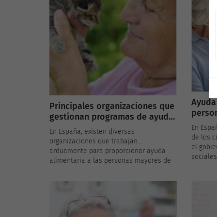
residente. Además, para aquellos con
aquella
bajos ingresos, existen plazas
cumplen 
subvencionadas que hacen accesible
pensión 
este tipo de vivienda.
tan baja
necesid
Ayuda 
Principales organizaciones que
perso
gestionan programas de ayuda
ingres
alimentaria
En Españ
En España, existen diversas
de los c
organizaciones que trabajan
el gobie
arduamente para proporcionar ayuda
sociales
alimentaria a las personas mayores de
vulnera
bajos ingresos. Estas organizaciones,
mayores
tanto gubernamentales como no
cuentan
gubernamentales, juegan un papel
enfrenta
crucial en la lucha contra la pobreza y la
necesida
malnutrición entre los adultos mayores.
alimenta