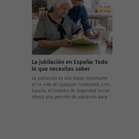
una ayu
mayores, con el objetivo de facilitar su
vulnerab
día a día y permitirles envejecer con
dignidad en un entorno conocido.
La jubilación en España: Todo
lo que necesitas saber
La jubilación es una etapa importante
en la vida de cualquier trabajador, y en
España, el sistema de Seguridad Social
ofrece una pensión de jubilación para
aquellos que han contribuido al régimen
general. Pero, ¿cómo funciona realmente
la jubilación en España? ¿Qué edad es
necesaria para jubilarse? ¿Y cómo se
calcula la pensión? En este artículo,
abordaremos estas preguntas y más.