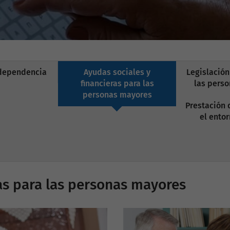
 dependencia
Ayudas sociales y
Legislación
financieras para las
las pers
personas mayores
Prestación 
el entor
ras para las personas mayores