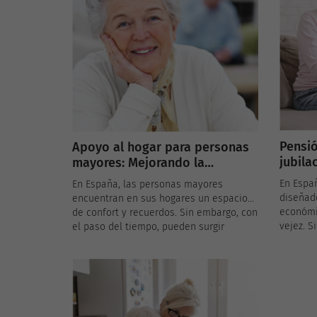
A continuación, se presentan algunas de
regione
las principales organizaciones que
program
gestionan estos programas de ayuda
destinad
alimentaria:
població
Pensió
Apoyo al hogar para personas
jubila
mayores: Mejorando la
más v
autonomía y seguridad en el
En Espa
En España, las personas mayores
domicilio
diseñad
encuentran en sus hogares un espacio
económi
de confort y recuerdos. Sin embargo, con
vejez. S
el paso del tiempo, pueden surgir
persona
necesidades específicas que requieren
una pens
adaptaciones para garantizar su
no han c
autonomía y seguridad.
sus rec
Afortunadamente, algunas comunidades
limitado
autónomas ofrecen ayudas para la
pensión 
mejora del hogar de las personas