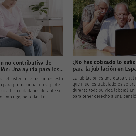
autónoma. A continuación, te
s de España se han establecido
explicamos cómo funcionan est
as de ayuda alimentaria
tarifas y qué pasos debes segui
os a este sector de la
acceder a ellas.
n.
¿No has cotizado lo sufic
n no contributiva de
para la jubilación en Esp
ción: Una ayuda para los
ulnerables
La jubilación es una etapa vital 
ña, el sistema de pensiones está
que muchos trabajadores se pr
o para proporcionar un soporte
durante toda su vida laboral. En
co a los ciudadanos durante su
para tener derecho a una pensi
in embargo, no todas las
contributiva de jubilación, es ne
s mayores pueden acceder a
haber cotizado un mínimo de añ
ión contributiva, ya sea porque
Seguridad Social. Pero, ¿qué suc
otizado lo suficiente o porque
no alcanzas los años mínimos d
ursos económicos son muy
cotización? No todo está perdido
s. Para estos casos, existe la
presentamos algunas opciones 
no contributiva de jubilación,