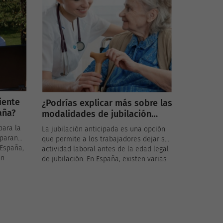
Madrid ofrece el Plan de Ayudas a la
Accesibilidad en el Hogar, una excelente
as
oportunidad para mejorar la calidad de
r para
vida de nuestros mayores. ¿Cómo
puedes solicitar estas ayudas? ¡Te lo
contamos paso a paso!
iente
¿Podrías explicar más sobre las
aña?
modalidades de jubilación
anticipada?
para la
La jubilación anticipada es una opción
eparan
que permite a los trabajadores dejar su
 España,
actividad laboral antes de la edad legal
ón
de jubilación. En España, existen varias
cesario
modalidades de jubilación anticipada,
os a la
cada una con sus propios requisitos y
ede si
condiciones. A continuación, detallamos
e
las principales modalidades y lo que
; aquí te
necesitas saber sobre ellas.
y