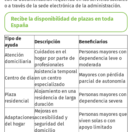
o a través de la sede electrónica de la administración.
Recibe la disponibilidad de plazas en toda
España
Tipo de
Descripción
Beneficiarios
ayuda
Cuidados en el
Personas mayores con
Atención
hogar por parte de
dependencia leve o
domiciliaria
profesionales
moderada
Asistencia temporal
Mayores con pérdida
Centro de día
en un centro
parcial de autonomía
especializado
Alojamiento en una
Plaza
Personas mayores con
residencia de larga
residencial
dependencia severa
duración
Mejoras en
Personas mayores que
Adaptaciones
accesibilidad y
viven solas o con
del hogar
seguridad del
apoyo limitado
domicilio