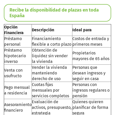
Recibe la disponibilidad de plazas en toda
España
Opción
Descripción
Ideal para
Financiera
Préstamo
Financiamiento
Costos de entrada y
personal
flexible a corto plazo
primeros meses
Préstamo
Obtención de
Propietarios
hipotecario
liquidez sin vender
mayores de 65 años
inverso
la vivienda
Vender la vivienda
Personas que
Venta con
manteniendo
desean ingresos y
usufructo
derecho de uso
seguir en casa
Cuotas fijas
Personas con
Pago mensual
mensuales por
ingresos regulares o
a residencia
servicios completos
pensión
Evaluación de
Quienes quieren
Asesoramiento
activos, presupuesto,
planificar de forma
financiero
estrategia
segura