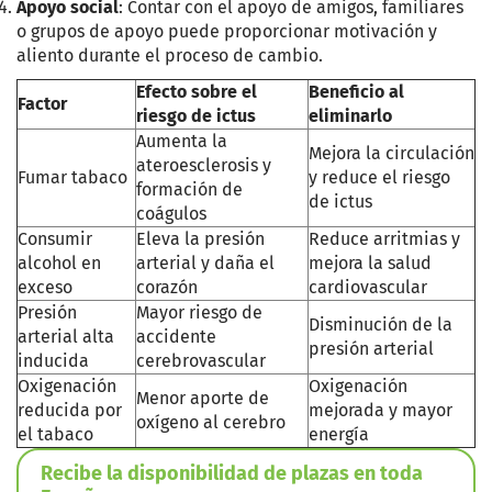
Apoyo social
: Contar con el apoyo de amigos, familiares
o grupos de apoyo puede proporcionar motivación y
aliento durante el proceso de cambio.
Efecto sobre el
Beneficio al
Factor
riesgo de ictus
eliminarlo
Aumenta la
Mejora la circulación
ateroesclerosis y
Fumar tabaco
y reduce el riesgo
formación de
de ictus
coágulos
Consumir
Eleva la presión
Reduce arritmias y
alcohol en
arterial y daña el
mejora la salud
exceso
corazón
cardiovascular
Presión
Mayor riesgo de
Disminución de la
arterial alta
accidente
presión arterial
inducida
cerebrovascular
Oxigenación
Oxigenación
Menor aporte de
reducida por
mejorada y mayor
oxígeno al cerebro
el tabaco
energía
Recibe la disponibilidad de plazas en toda