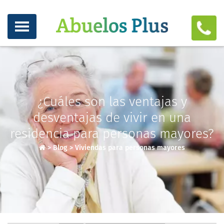
¿Cuáles son las ventajas y
desventajas de vivir en una
residencia para personas mayores?
>
Blog
>
Viviendas para personas mayores