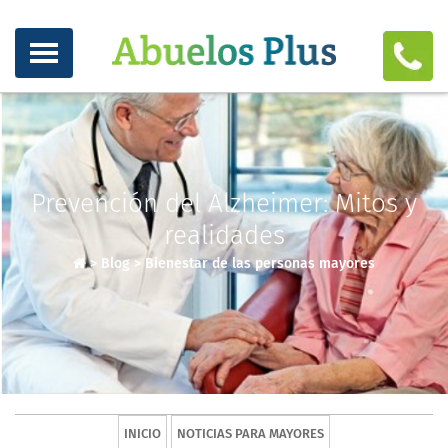
Prevención del Alzheimer: Mitos y
realidades
>
Blog
>
Bienestar de las personas mayores
INICIO
NOTICIAS PARA MAYORES