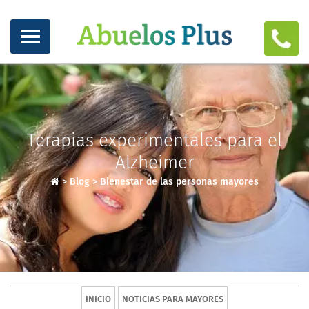
Terapias experimentales para el
Alzheimer
>
Blog
>
Bienestar de las personas mayores
INICIO
NOTICIAS PARA MAYORES