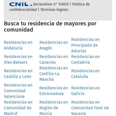
Declaration n° 141035 |
Politica de
confidencialidad
|
Términos legales
Busca tu residencia de mayores por
comunidad
Residencias en
Residencias en
Residencias en
Principado de
Andalucía
Aragón
Asturias
Residencias en
Residencias en
Residencias en
Illes Balears
Canarias
Cantabria
Residencias en
Residencias en
Residencias en
Castilla-La
Castilla y León
Cataluña
Mancha
Residencias en
Residencias en
Residencias en
Comunidad
Extremadura
Galicia
Valenciana
Residencias en
Residencias en
Residencias en
Comunidad de
Región de
Comunidad Foral de
Madrid
Murcia
Navarra