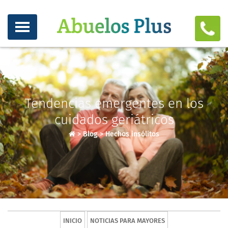
Tendencias emergentes en los
cuidados geriátricos
>
Blog
>
Hechos insólitos
INICIO
NOTICIAS PARA MAYORES