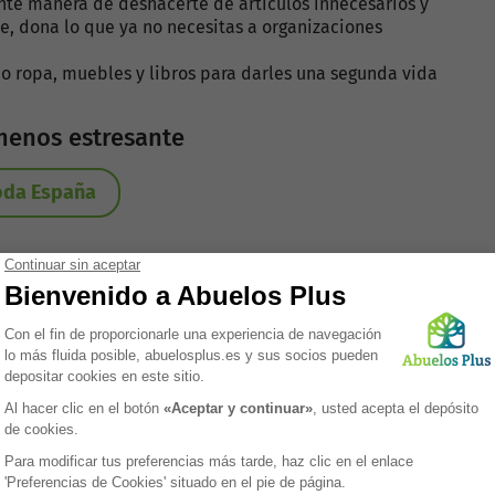
nte manera de deshacerte de artículos innecesarios y
e, dona lo que ya no necesitas a organizaciones
 ropa, muebles y libros para darles una segunda vida
menos estresante
toda España
ve para una mudanza sin problemas. Crea una lista de
ar cada una.
mpresa de mudanzas, la notificación a servicios y
ar antes de la mudanza.
s necesario:
idad de cosas que necesitas hacer, considera contratar
 mudanzas especializada en downsizing.
zar, empacar y mover tus pertenencias, aliviando gran