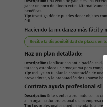
Descripción:
Una venta de garaje es una excele
ganar un poco de dinero extra. Alternativament
benéficas.
Tip:
Investiga dónde puedes donar objetos como
útil.
Haciendo la mudanza más fácil y 
Recibe la disponibilidad de plazas en 
Haz un plan detallado:
Descripción:
Planificar con anticipación es cla
tareas y establece un cronograma para complet
Tip:
Incluye en tu plan la contratación de una e
proveedores, y la preparación de tu nuevo hog
Contrata ayuda profesional si e
Descripción:
Si te sientes abrumado con la cant
a un organizador profesional o una empresa de
Tip:
Los profesionales pueden ayudarte a organi