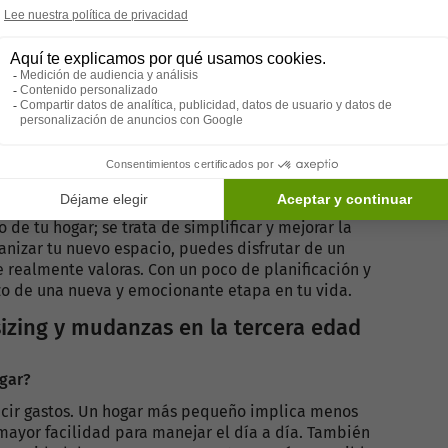
 claramente las cajas con el contenido y la habitación
proceso de desempacar en tu nuevo hogar.
sas con frecuencia y deja los artículos esenciales para
 de tu hogar; se trata de simplificar y mejorar la
anizar tu nuevo espacio, puedes disfrutar de un
 realmente valoras. Con un poco de planificación y
o de una nueva y emocionante etapa en tu vida.
izing y mudanzas en la tercera edad
ogar?
ducir gastos. Un hogar más pequeño implica menos
mayor facilidad para manejar el día a día. También