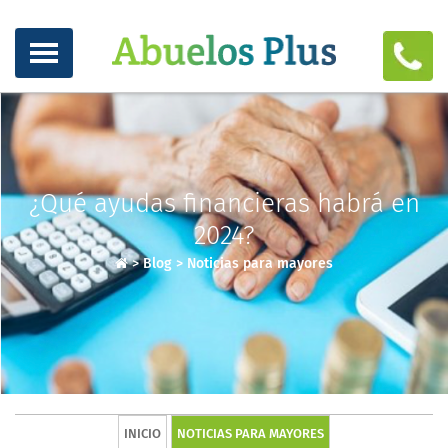
¿Qué ayudas financieras habrá en
2024?
>
Blog
>
Noticias para mayores
INICIO
NOTICIAS PARA MAYORES