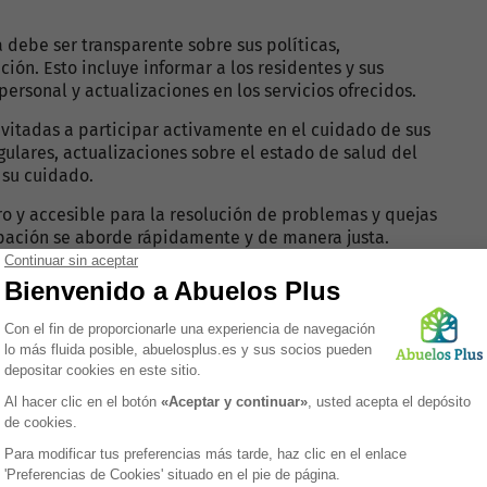
 debe ser transparente sobre sus políticas,
ón. Esto incluye informar a los residentes y sus
personal y actualizaciones en los servicios ofrecidos.
nvitadas a participar activamente en el cuidado de sus
gulares, actualizaciones sobre el estado de salud del
 su cuidado.
o y accesible para la resolución de problemas y quejas
upación se aborde rápidamente y de manera justa.
s abiertas
 de puertas abiertas fortalecen las relaciones entre el
do un sentido de comunidad y apoyo.
cipación activa de las familias y la comunicación
ental de los residentes, quienes se sienten más
transparencia en las operaciones y la apertura a la