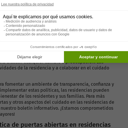
, asegurando que la residencia opere con altos
ay un canal abierto para expresar preocupaciones y
ad tanto para los residentes como para sus familias.
íticas de puertas abiertas
, la política de puertas abiertas ha demostrado ser
pre disponible para conversar con los residentes y sus
ara discutir cualquier cambio o preocupación. Las
ividades de la residencia y a colaborar en el cuidado
ara fomentar un ambiente de transparencia, confianza y
 implementar estas políticas, las residencias pueden
bienestar de los residentes y sus familias. Para más
rtas y otros aspectos del cuidado en las residencias de
 a nuestro boletín informativo. ¡Estamos comprometidos
mayores!
tica de puertas abiertas en residencias