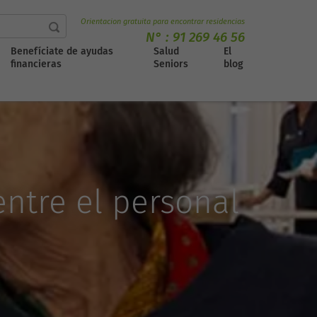
Orientacion gratuita para encontrar residencias
N° :
91 269 46 56
Benefíciate de ayudas
Salud
El
financieras
Seniors
blog
entre el personal