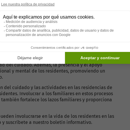
de la residencia. Esto asegura que las necesidades y
n en cuenta.
liar
toda España
os residentes, sino que también ayuda al personal de la
nalizado y efectivo. Los familiares pueden ofrecer una
dad del cuidado. Además, la presencia y el apoyo
cional y mental de los residentes, promoviendo un
o.
ón del cuidado y las actividades en las residencias de
identes. Involucrar a los familiares en estos procesos
 también fortalece los lazos familiares y proporciona
ueden involucrarse en la vida de los residentes en las
b y suscríbete a nuestro boletín informativo.