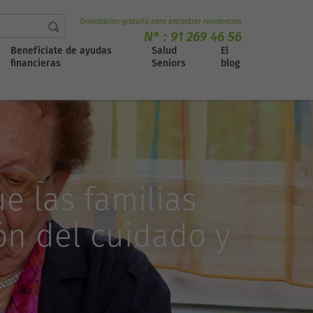
Orientacion gratuita para encontrar residencias
N° :
91 269 46 56
Benefíciate de ayudas
Salud
El
financieras
Seniors
blog
e las familias
ón del cuidado y