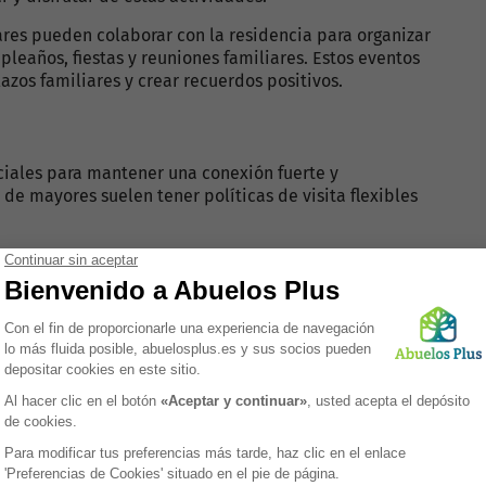
ares pueden colaborar con la residencia para organizar
eaños, fiestas y reuniones familiares. Estos eventos
zos familiares y crear recuerdos positivos.
nciales para mantener una conexión fuerte y
de mayores suelen tener políticas de visita flexibles
ntas de comunicación como videollamadas, teléfonos y
l contacto regular, especialmente cuando las visitas
facilitan el acceso a estas tecnologías.
nen comités de familiares donde los miembros de la
encias y colaborar en la toma de decisiones que
cuestas y proporcionar retroalimentación es una forma