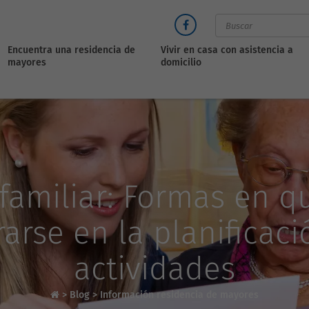
Encuentra una residencia de
Vivir en casa con asistencia a
mayores
domicilio
 familiar: Formas en qu
arse en la planificaci
actividades
>
Blog
>
Información residencia de mayores