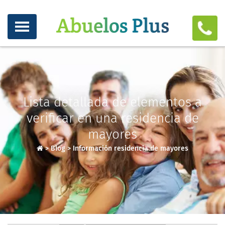
Lista detallada de elementos a
verificar en una residencia de
mayores
>
Blog
>
Información residencia de mayores