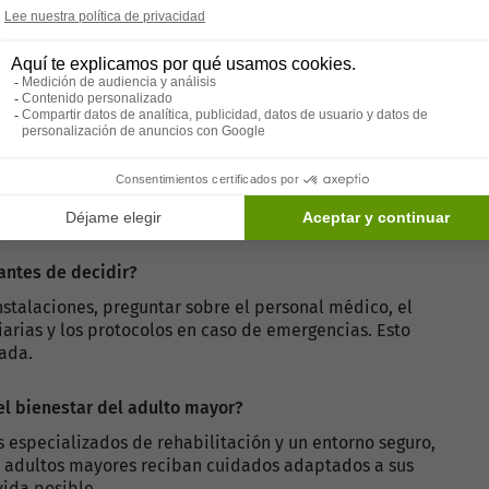
ecisión?
 evalúe la condición del adulto mayor. Esta evaluación
s de cuidado y recomendar si una residencia
ncia medicalizada?
 médico disponible 24/7, las instalaciones y
 terapias especializadas, así como las certificaciones
 antes de decidir?
nstalaciones, preguntar sobre el personal médico, el
diarias y los protocolos en caso de emergencias. Esto
ada.
el bienestar del adulto mayor?
 especializados de rehabilitación y un entorno seguro,
s adultos mayores reciban cuidados adaptados a sus
ida posible.