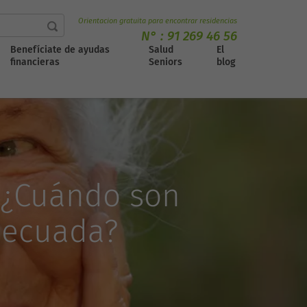
Orientacion gratuita para encontrar residencias
N° :
91 269 46 56
Benefíciate de ayudas
Salud
El
financieras
Seniors
blog
: ¿Cuándo son
adecuada?