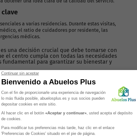
a obtener una idea clara de la calidad del servicio.
 clave
senciales a varias residencias. Durante estas visitas,
édico, el ratio de cuidadores por residente, las
ergencias médicas.
a es una decisión crucial que debe tomarse con
ue el centro cumpla con todas las necesidades
 fundamental para garantizar su bienestar y
ncias senior medicalizadas
r medicalizadas?
ermedades crónicas, discapacidades o condiciones que
imer o la demencia. Estas residencias cuentan con
ecer tratamientos personalizados y monitorear el