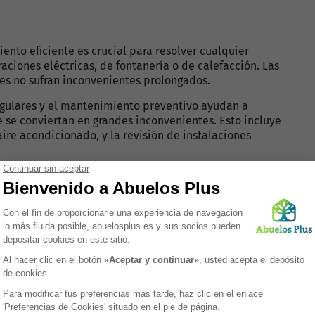
nto eficiente es crucial para resolver cualquier
ciones eléctricas, de fontanería o de calefacción. Las
es no sufran inconvenientes prolongados.
egulares y el mantenimiento preventivo ayudan a
e se conviertan en grandes inconvenientes. Esto incluye
ire acondicionado, y la revisión de instalaciones
las residencias de mayores. El equipo de mantenimiento
s de riesgos, como pisos resbaladizos, cables sueltos o
nes y áreas exteriores también es importante. Un
s residentes un espacio agradable para pasear y