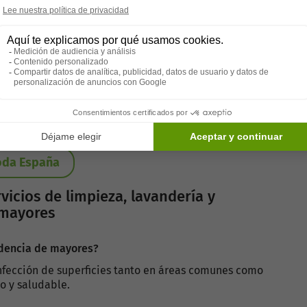
imiento tienen un impacto directo en la calidad de
ien mantenido no solo previene enfermedades y
tar emocional de los mayores, haciendo que se sientan
eza, lavandería y mantenimiento es fundamental para
esidencias de mayores. Estos servicios, cuando se
tribuyen significativamente al bienestar general de los
en productos de alta calidad es esencial para mantener
ones.
toda España
vicios de limpieza, lavandería y
 mayores
sidencia de mayores?
nfección de superficies tanto en áreas comunes como
o y saludable.