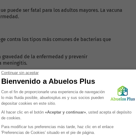
ue puede ser fatal para los adultos mayores. La vacuna
fermedad.
ge contra los tipos más comunes de bacterias que
a gravedad de la enfermedad y prevenir
 meningitis.
ción
ocócicas para adultos mayores: la PCV13 y la PPSV23.
a PPSV23 al menos un año después.