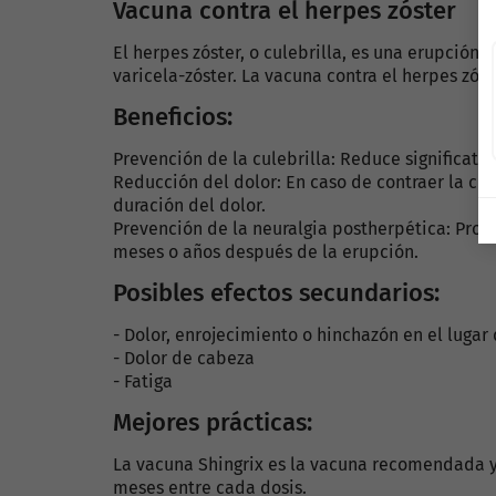
Vacuna contra el herpes zóster
El herpes zóster, o culebrilla, es una erupción 
varicela-zóster. La vacuna contra el herpes zó
Beneficios:
Prevención de la culebrilla:
Reduce significativ
Reducción del dolor:
En caso de contraer la cul
duración del dolor.
Prevención de la neuralgia postherpética:
Prote
meses o años después de la erupción.
Posibles efectos secundarios:
- Dolor, enrojecimiento o hinchazón en el lugar 
- Dolor de cabeza
- Fatiga
Mejores prácticas:
La vacuna Shingrix es la vacuna recomendada y 
meses entre cada dosis.