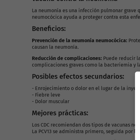
La neumonía es una infección pulmonar grave q
neumocócica ayuda a proteger contra esta en
Beneficios:
Prevención de la neumonía neumocócica:
Prote
causan la neumonía.
Reducción de complicaciones:
Puede reducir l
complicaciones graves como la bacteriemia y la
Posibles efectos secundarios:
- Enrojecimiento o dolor en el lugar de la inyec
- Fiebre leve
- Dolor muscular
Mejores prácticas:
Los CDC recomiendan dos tipos de vacunas neum
La PCV13 se administra primero, seguida por l