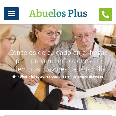
Consejos de cuidado en el hogar
para prevenir infecciones en
miembros mayores de la familia
>
Blog
>
Infecciones comunes en personas mayores