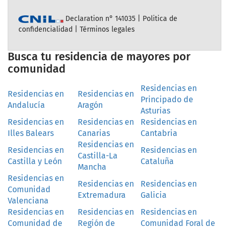
Declaration n° 141035 |
Politica de
confidencialidad
|
Términos legales
Busca tu residencia de mayores por
comunidad
Residencias en
Residencias en
Residencias en
Principado de
Andalucía
Aragón
Asturias
Residencias en
Residencias en
Residencias en
Illes Balears
Canarias
Cantabria
Residencias en
Residencias en
Residencias en
Castilla-La
Castilla y León
Cataluña
Mancha
Residencias en
Residencias en
Residencias en
Comunidad
Extremadura
Galicia
Valenciana
Residencias en
Residencias en
Residencias en
Comunidad de
Región de
Comunidad Foral de