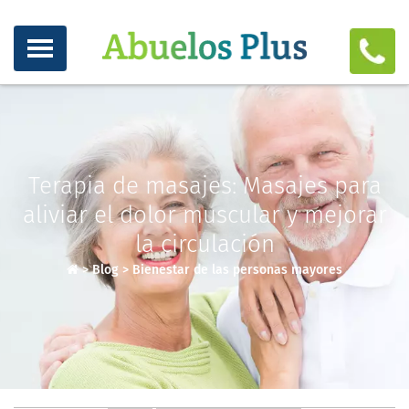
Terapia de masajes: Masajes para
aliviar el dolor muscular y mejorar
la circulación
>
Blog
>
Bienestar de las personas mayores