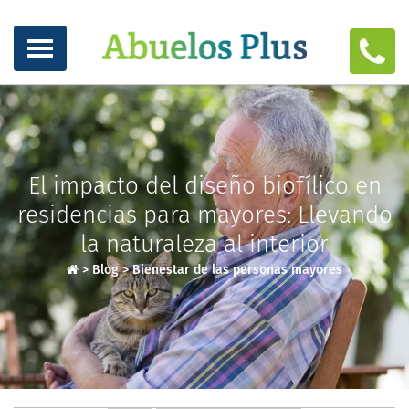
El impacto del diseño biofílico en
residencias para mayores: Llevando
la naturaleza al interior
>
Blog
>
Bienestar de las personas mayores