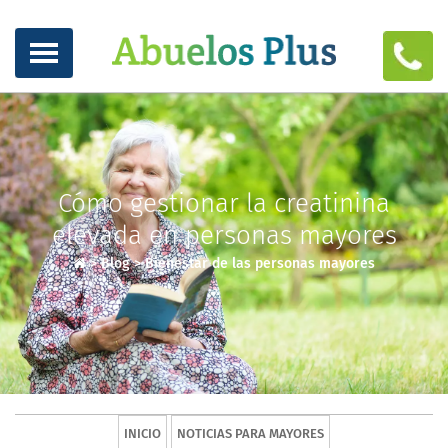
Cómo gestionar la creatinina
elevada en personas mayores
>
Blog
>
Bienestar de las personas mayores
INICIO
NOTICIAS PARA MAYORES