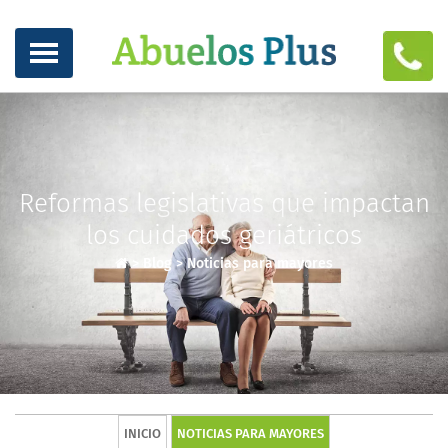
Reformas legislativas que impactan
los cuidados geriátricos
>
Blog
>
Noticias para mayores
INICIO
NOTICIAS PARA MAYORES