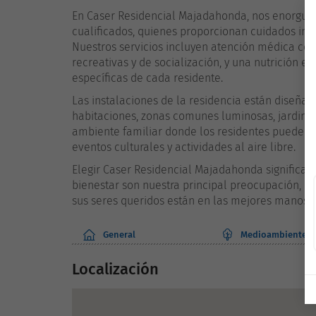
En Caser Residencial Majadahonda, nos enorgul
cualificados, quienes proporcionan cuidados in
Nuestros servicios incluyen atención médica con
recreativas y de socialización, y una nutrición e
específicas de cada residente.
Las instalaciones de la residencia están diseñad
habitaciones, zonas comunes luminosas, jardin
ambiente familiar donde los residentes pueden di
eventos culturales y actividades al aire libre.
Elegir Caser Residencial Majadahonda significa o
bienestar son nuestra principal preocupación, pr
sus seres queridos están en las mejores manos.
General
Medioambiente
Localización