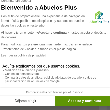
lecemos de nuestro equipo de profesionales altamente
tegrales basados en un enfoque humano y cercano.
tinua, programas de rehabilitación, actividades
quilibrada diseñada para satisfacer las necesidades
as para ofrecer confort y accesibilidad, con amplias
es y áreas de descanso. Además, promovemos un
sfrutar de su tiempo libre participando en talleres,
ptar por un espacio donde la calidad de vida y el
oporcionando a las familias la tranquilidad de saber que
Paramédico
Servicios