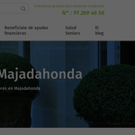
Orientacion gratuita para encontrar residencias
N° :
91 269 46 56
Benefíciate de ayudas
Salud
El
financieras
Seniors
blog
 Majadahonda
ores en Majadahonda