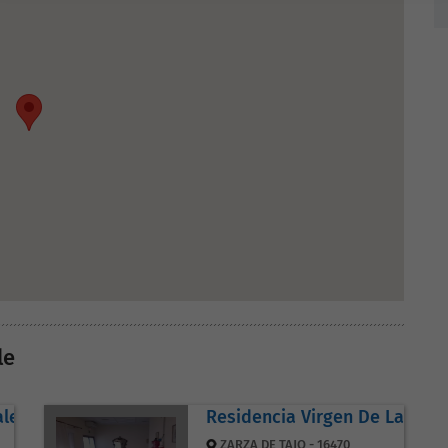
le
alena
Residencia Virgen De Las Ca
ZARZA DE TAJO - 16470