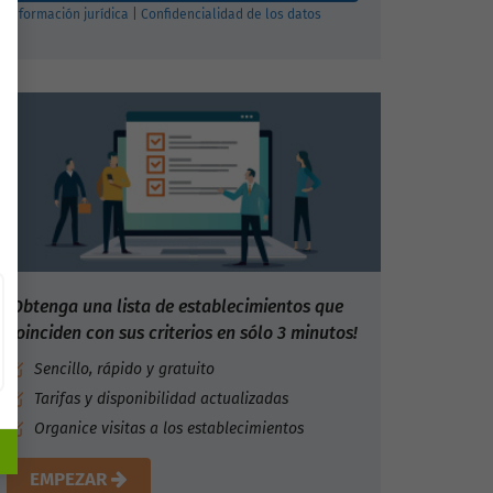
Información jurídica
|
Confidencialidad de los datos
¡Obtenga una lista de establecimientos que
coinciden con sus criterios en sólo 3 minutos!
Sencillo, rápido y gratuito
Tarifas y disponibilidad actualizadas
Organice visitas a los establecimientos
EMPEZAR