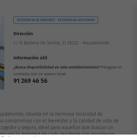
RESIDENCIA DE MAYORES - RESIDENCIAS ASOCIADAS
Dirección
C/ El Barbero De Sevilla, 31 28222 - Majadahonda
Información útil
¿Busca disponibilidad en este establecimiento?
Póngase en
contacto con un asesor local
91 269 46 56
jadahonda, situada en la hermosa localidad de
u compromiso con el bienestar y la calidad de vida de
acogedor y seguro, ideal para aquellos que buscan un
to por la dignidad de cada residente son prioritarios.