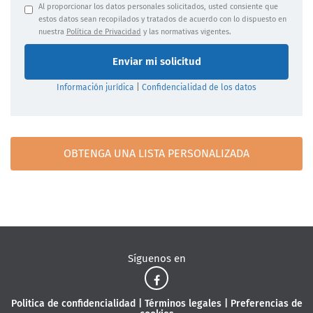
Al proporcionar los datos personales solicitados, usted consiente que
estos datos sean recopilados y tratados de acuerdo con lo dispuesto en
nuestra
Política de Privacidad
y las normativas vigentes.
Enviar mi solicitud
Información jurídica
|
Confidencialidad de los datos
OBTENGA UNA LISTA PERSONALIZADA
Síguenos en
Politica de confidencialidad
|
Términos legales
|
Preferencias de