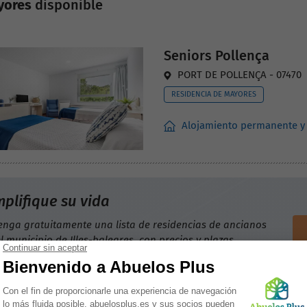
yores
disponible
Seniors Pollença
PORT DE POLLENÇA - 07470
RESIDENCIA DE MAYORES
Alojamiento permanente y
mplifique su vida
enga gratuitamente una lista de residencias de ancianos
l municipio de Illes-baleares, con precios y plazas
ponibles