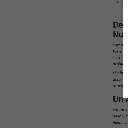
<
1
Des
Nue
Port de 
Pollença
sus habi
deslumbr
El clima 
durante l
actividad
Un 
Port de 
de la Hu
Además, 