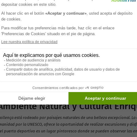
>
cubre Port de Pollença, un Refugi
stros Mayores
Pollença es una encantadora localidad situada en la costa norte de la hermos
, en el departamento de las Islas Baleares. Este idílico rincón del Mediterr
tantes como por quienes buscan un entorno sereno y acogedor para sus ser
antes, historia rica y comunidad acogedora, Port de Pollença ofrece un ento
en Port de Pollença es mediterráneo, con inviernos suaves y veranos cálidos, 
a mayor parte del año. Este clima invita a pasear por el paseo marítimo, dis
es al aire libre que promueven un estilo de vida saludable y activo.
Ambiente Natural y Cultural Enri
Pollença está rodeado por paisajes naturales de una belleza excepcional. La
manidad por la UNESCO, ofrece la oportunidad de realizar excursiones y disfr
el puerto deportivo es un lugar pintoresco donde se pueden observar las emb