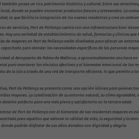
 también posee un rico patrimonio histórico y cultural. Entre sus atractivos
local, donde se pueden encontrar productos frescos y artesanales. La comu
dad, lo que facilita la integración de los nuevos residentes y crea un ambien
nos de servicios, Port de Pollença cuenta con una infraestructura bien desar
es. Hay una variedad de establecimientos de salud, farmacias y clínicas que
ias de mayores en Port de Pollença están diseñadas para ofrecer un entorno
 capacitado para atender las necesidades específicas de las personas mayor
idad al Aeropuerto de Palma de Mallorca, a aproximadamente una hora en coch
tal para mantener los vínculos afectivos y el bienestar emocional de los r
sto de la isla a través de una red de transporte eficiente, lo que permite a l
itiva, Port de Pollença se presenta como una opción idónea para quienes bus
eridos mayores. La combinación de su entorno natural, su clima agradable, 
 destino perfecto para una vida plena y satisfactoria en la tercera edad.
omiso de Port de Pollença con el bienestar de sus residentes mayores es evi
acertada para aquellos que valoran la calidad de vida, la seguridad y la ate
 donde podrán disfrutar de sus años dorados con dignidad y alegría.