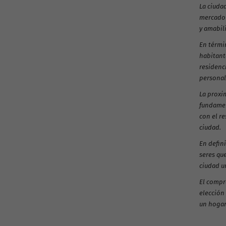
La ciudad
mercado 
y amabili
En térmi
habitant
residenc
personal
La proxim
fundamen
con el re
ciudad.
En defin
seres qu
ciudad un
El compr
elección 
un hogar