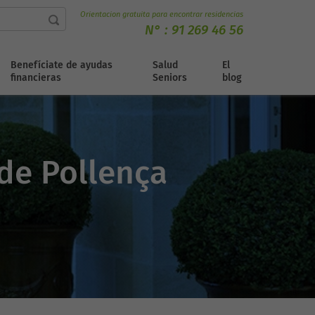
Orientacion gratuita para encontrar residencias
N° :
91 269 46 56
Benefíciate de ayudas
Salud
El
financieras
Seniors
blog
de Pollença