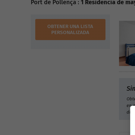
Port de Pollença :
1 Residencia de ma
OBTENER UNA LISTA
PERSONALIZADA
Si
Obt
en e
dis