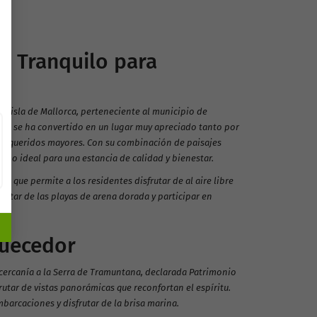
o Tranquilo para
a isla de Mallorca, perteneciente al municipio de
áneo se ha convertido en un lugar muy apreciado tanto por
es queridos mayores. Con su combinación de paisajes
rno ideal para una estancia de calidad y bienestar.
lo que permite a los residentes disfrutar de al aire libre
frutar de las playas de arena dorada y participar en
quecedor
 cercanía a la Serra de Tramuntana, declarada Patrimonio
utar de vistas panorámicas que reconfortan el espíritu.
arcaciones y disfrutar de la brisa marina.