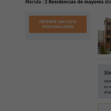
Mérida :
2 Residencias de mayores
di
OBTENER UNA LISTA
PERSONALIZADA
Si
Obt
en e
dis