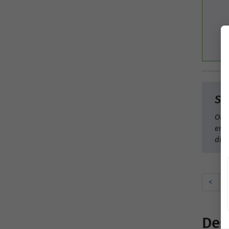
Si
Obt
en e
dis
<
1
Des