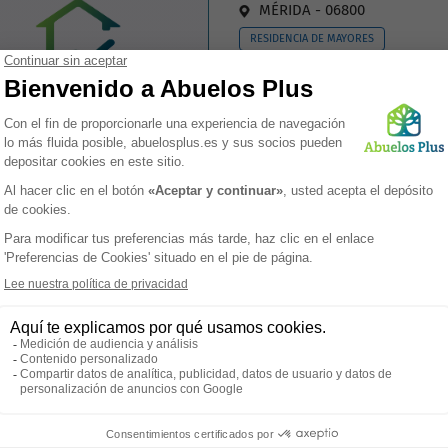
MÉRIDA - 06800
RESIDENCIA DE MAYORES
Alojamiento permanente y
mplifique su vida
enga gratuitamente una lista de residencias de ancianos
l municipio de Extremadura, con precios y plazas
ponibles
>
cubre la Encantadora Ciudad de 