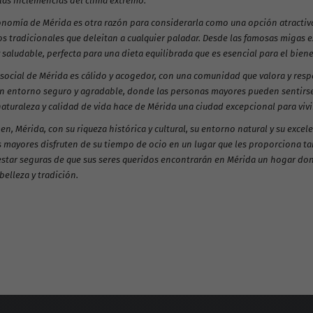
 las inclemencias del clima extremo.
onomía de Mérida es otra razón para considerarla como una opción atractiva
s tradicionales que deleitan a cualquier paladar. Desde las famosas migas ex
 saludable, perfecta para una dieta equilibrada que es esencial para el bien
o social de Mérida es cálido y acogedor, con una comunidad que valora y res
n entorno seguro y agradable, donde las personas mayores pueden sentirse 
naturaleza y calidad de vida hace de Mérida una ciudad excepcional para vivir
n, Mérida, con su riqueza histórica y cultural, su entorno natural y su excel
 mayores disfruten de su tiempo de ocio en un lugar que les proporciona tan
star seguras de que sus seres queridos encontrarán en Mérida un hogar do
belleza y tradición.