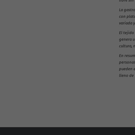
libre sin
La gastr
con plato
variada y
El tejid
genera u
cultura, 
En resume
personas
pueden e
lleno de 