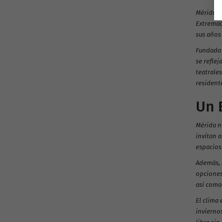
Mérida, 
Extremad
sus años
Fundada 
se refle
teatrale
resident
Un 
Mérida n
invitan a
espacios
Además, 
opciones
así como 
El clima 
inviernos