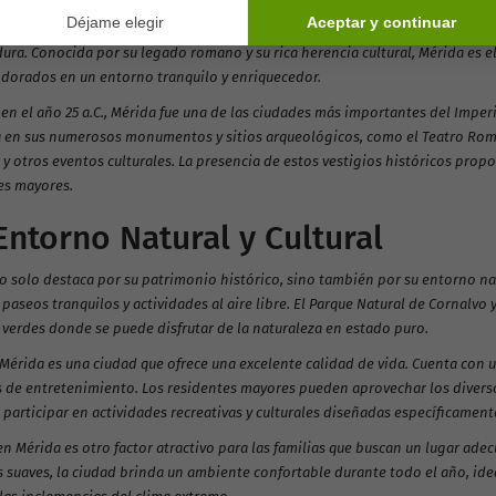
con su, es una ciudad llena de historia y cultura, situada en el corazón de
ura. Conocida por su legado romano y su rica herencia cultural, Mérida es el
 dorados en un entorno tranquilo y enriquecedor.
en el año 25 a.C., Mérida fue una de las ciudades más importantes del Imper
ja en sus numerosos monumentos y sitios arqueológicos, como el Teatro Rom
s y otros eventos culturales. La presencia de estos vestigios históricos pro
es mayores.
Entorno Natural y Cultural
o solo destaca por su patrimonio histórico, sino también por su entorno na
 paseos tranquilos y actividades al aire libre. El Parque Natural de Cornalvo
 verdes donde se puede disfrutar de la naturaleza en estado puro.
Mérida es una ciudad que ofrece una excelente calidad de vida. Cuenta con u
 de entretenimiento. Los residentes mayores pueden aprovechar los diversos
participar en actividades recreativas y culturales diseñadas específicamente
en Mérida es otro factor atractivo para las familias que buscan un lugar ade
 suaves, la ciudad brinda un ambiente confortable durante todo el año, idea