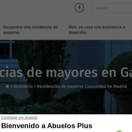
Encuentra una residencia de
Vivir en casa con asistencia a
mayores
domicilio
cias de mayores en G
>
Directorio
>
Residencias de mayores Comunidad De Madrid