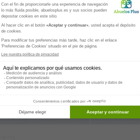
isponible
Mialsalud Galapagar
GALAPAGAR - 28260
RESIDENCIA DE MAYORES
Alojamiento permanente y
mplifique su vida
enga gratuitamente una lista de residencias de ancianos
el municipio de Comunidad-de-madrid, con precios y
as disponibles