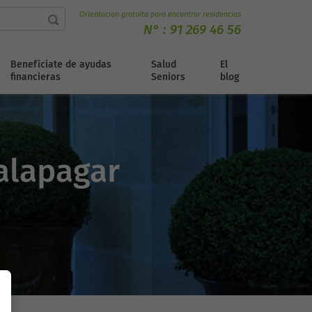
Orientacion gratuita para encontrar residencias
N° :
91 269 46 56
Benefíciate de ayudas
Salud
El
financieras
Seniors
blog
alapagar