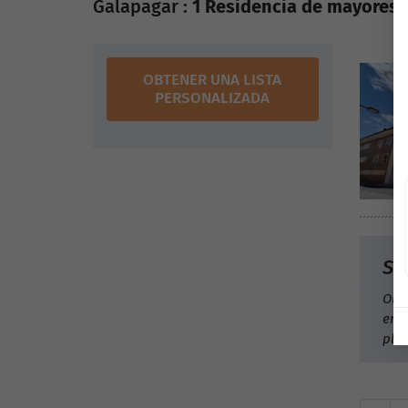
Galapagar :
1 Residencia de mayores
d
OBTENER UNA LISTA
PERSONALIZADA
Si
Obt
en 
plaz