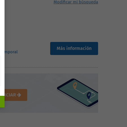
Modificar mi búsqueda
Más información
 temporal
INICIAR