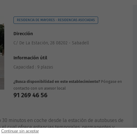
RESIDENCIA DE MAYORES - RESIDENCIAS ASOCIADAS
Dirección
C/ De La Estación, 28 08202 - Sabadell
Información útil
Capacidad : 9 plazas
¿Busca disponibilidad en este establecimiento?
Póngase en
contacto con un asesor local
91 269 46 56
 30 minutos en coche desde la estación de autobuses de
o el cual ofrece estancias temporales, permanentes y
cuenta con áreas de descanso y comedor. Llenas con