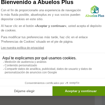
n un lugar acogedor y confortable al que llamar hogar.
zados, parking y biblioteca; luminosos corredores. La
ales con baño, así como una serie de habitaciones dobles
habitaciones cuentan con mobiliario de calidad y
esidencia Roma hogar. El apasionado equipo de esta
roporcionar a los residentes el mejor servicio, con la
grando ser un ejemplo en el área de residencias de
Paramédico
Servicios
Terapia
Biblioteca
ocupacional
Psicomotricista