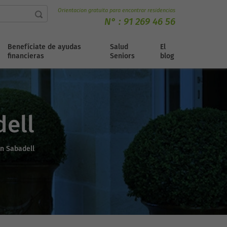
Orientacion gratuita para encontrar residencias
N° :
91 269 46 56
Benefíciate de ayudas
Salud
El
financieras
Seniors
blog
dell
n Sabadell