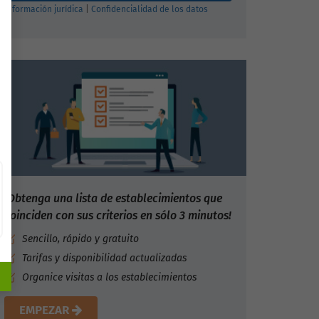
Información jurídica
|
Confidencialidad de los datos
¡Obtenga una lista de establecimientos que
coinciden con sus criterios en sólo 3 minutos!
Sencillo, rápido y gratuito
Tarifas y disponibilidad actualizadas
Organice visitas a los establecimientos
EMPEZAR