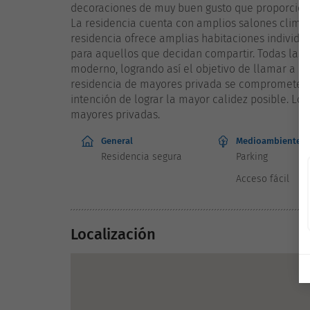
decoraciones de muy buen gusto que proporciona
La residencia cuenta con amplios salones climati
residencia ofrece amplias habitaciones individu
para aquellos que decidan compartir. Todas las 
moderno, logrando así el objetivo de llamar a R
residencia de mayores privada se compromete a p
intención de lograr la mayor calidez posible. Lo
mayores privadas.
General
Medioambiente
Residencia segura
Parking
Acceso fácil
Localización