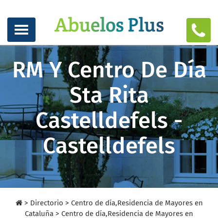
RM Y Centro De Día
Sta Rita
Castelldefels -
Castelldefels
>
Directorio
>
Centro de día,Residencia de Mayores en
Cataluña >
Centro de día,Residencia de Mayores en