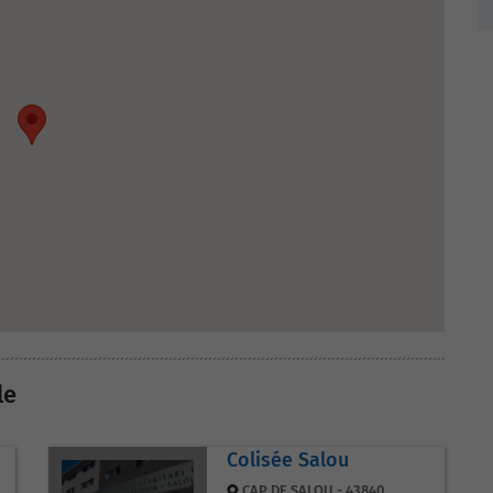
le
Colisée Salou
CAP DE SALOU - 43840