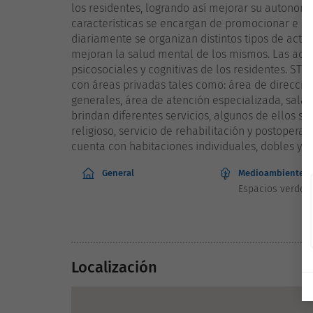
los residentes, logrando así mejorar su autonom
características se encargan de promocionar e imp
diariamente se organizan distintos tipos de activ
mejoran la salud mental de los mismos. Las acti
psicosociales y cognitivas de los residentes. ST
con áreas privadas tales como: área de dirección
generales, área de atención especializada, sala 
brindan diferentes servicios, algunos de ellos so
religioso, servicio de rehabilitación y postoperato
cuenta con habitaciones individuales, dobles y 
General
Medioambiente
Espacios verdes
Localización