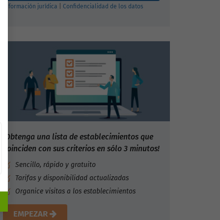
Información jurídica
|
Confidencialidad de los datos
¡Obtenga una lista de establecimientos que
coinciden con sus criterios en sólo 3 minutos!
Sencillo, rápido y gratuito
Tarifas y disponibilidad actualizadas
Organice visitas a los establecimientos
EMPEZAR