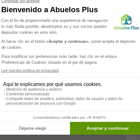
ía. Las residencias de mayores privadas con estas
ulsar la vida social de los ancianos. Por lo tanto
idades las cuales impulsan la socialización entre ellos y
vidades tienen el objetivo de desarrollar las capacidades
S Ciudad De Reus es una residencia para mayores, cuenta
-administración, área residencial, área de servicios
de convivencia, biblioteca, jardín y gimnasio. También
n: estancias diurnas, temporales y permanentes, servicio
rio, fisioterapia y terapia ocupacional. La residencia
baños adaptados para todos sus residentes.
Paramédico
Servicios
Psicólogo
Biblioteca
Terapia
ocupacional