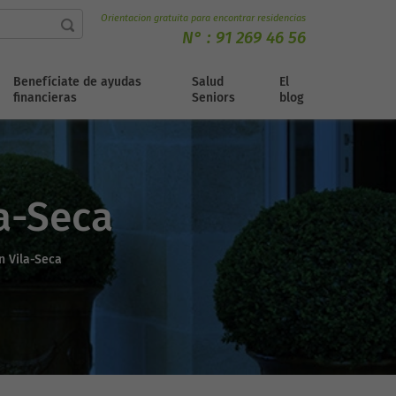
Orientacion gratuita para encontrar residencias
N° :
91 269 46 56
Benefíciate de ayudas
Salud
El
financieras
Seniors
blog
la-Seca
n Vila-Seca