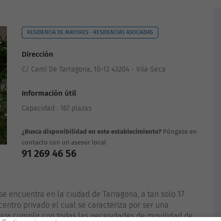
RESIDENCIA DE MAYORES - RESIDENCIAS ASOCIADAS
Dirección
C/ Camí De Tarragona, 10-12 43204 - Vila-Seca
Información útil
Capacidad : 167 plazas
¿Busca disponibilidad en este establecimiento?
Póngase en
contacto con un asesor local
91 269 46 56
e encuentra en la ciudad de Tarragona, a tan solo 17
centro privado el cual se caracteriza por ser una
ra cumplir con todas las necesidades de movilidad de