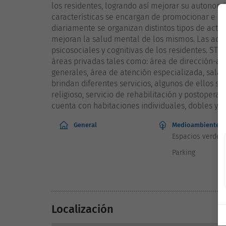
los residentes, logrando así mejorar su autonom
características se encargan de promocionar e imp
diariamente se organizan distintos tipos de activ
mejoran la salud mental de los mismos. Las acti
psicosociales y cognitivas de los residentes. ST
áreas privadas tales como: área de dirección-adm
generales, área de atención especializada, sala d
brindan diferentes servicios, algunos de ellos so
religioso, servicio de rehabilitación y postoperato
cuenta con habitaciones individuales, dobles y 
General
Medioambiente
Espacios verdes
Parking
Localización