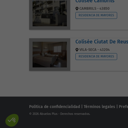
Colisée Cambrils
CAMBRILS - 43850
RESIDENCIA DE MAYORES
Colisée Ciutat De Reu
VILA-SECA - 43204
RESIDENCIA DE MAYORES
Politica de confidencialidad
|
Términos legales
|
Pref
© 2026 Abuelos Plus - Derechos reservados.