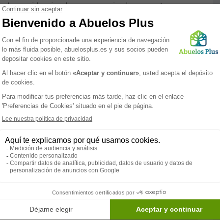
ía. Las residencias de mayores privadas con estas
ulsar la vida social de los ancianos. Por lo tanto
idades las cuales impulsan la socialización entre ellos y
vidades tienen el objetivo de desarrollar las capacidades
S Mirador Barà es una residencia para mayores, cuenta con
inistración, área residencial, área de servicios
e convivencia, capilla, jardín y gimnasio. También
n: estancias diurnas, temporales y permanentes, servicio
rio, fisioterapia y terapia ocupacional. La residencia
baños adaptados para todos sus residentes.
Paramédico
Servicios
Psicólogo
Terapia
ocupacional
Psicomotricista