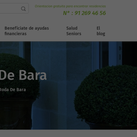
Orientacion gratuita para encontrar residencias
N° :
91 269 46 56
Benefíciate de ayudas
Salud
El
financieras
Seniors
blog
 De Bara
Roda De Bara