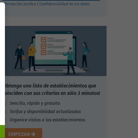
Información jurídica
|
Confidencialidad de los datos
¡Obtenga una lista de establecimientos que
coinciden con sus criterios en sólo 3 minutos!
Sencillo, rápido y gratuito
Tarifas y disponibilidad actualizadas
Organice visitas a los establecimientos
EMPEZAR