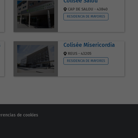
Colisée Salou
CAP DE SALOU - 43840
RESIDENCIA DE MAYORES
s
Colisée Misericordia
REUS - 43205
RESIDENCIA DE MAYORES
erencias de cookies