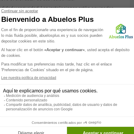
odidad y seguridad. Las instalaciones están equipadas
gurando un ambiente agradable y regulado durante todo
nfort de los residentes.
 Residencia Llar Girona pone especial énfasis en la
al
forma parte del equipo de profesionales, diseñando y
tan la autonomía y el bienestar físico y mental de los
 las necesidades básicas, sino que también busca mejorar
 edad
.
ión ideal para familias que buscan un lugar seguro y
ón de atención personalizada, instalaciones modernas y
sidencia sea un verdadero hogar lejos del hogar.
Paramédico
Servicios
Terapia
ocupacional
Psicomotricista