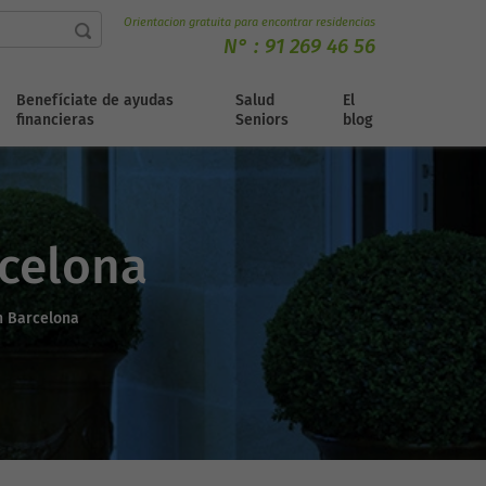
Orientacion gratuita para encontrar residencias
N° :
91 269 46 56
Benefíciate de ayudas
Salud
El
financieras
Seniors
blog
rcelona
n Barcelona