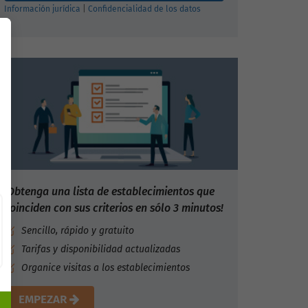
Información jurídica
|
Confidencialidad de los datos
¡Obtenga una lista de establecimientos que
coinciden con sus criterios en sólo 3 minutos!
Sencillo, rápido y gratuito
Tarifas y disponibilidad actualizadas
Organice visitas a los establecimientos
EMPEZAR