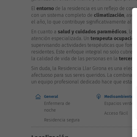
El
entorno
de la residencia es un reflejo de com
con un sistema completo de
climatización
, ase
el año, lo que contribuye significativamente al co
En cuanto a
salud y cuidados paramédicos
, la
atención especializada. Un
terapeuta ocupacion
supervisando actividades terapéuticas que fomen
residentes. Este enfoque integral no solo cubre
la calidad de vida de las personas en la
tercera
Sin duda, la Residencia Llar Girona es una elecc
afectuoso para sus seres queridos. La combinaci
un equipo profesional dedicado hace que esta re
General
Medioambiente
Enfermera de
Espacios verdes
noche
Acceso fácil
Residencia segura