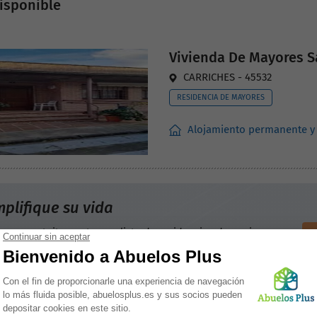
isponible
Vivienda De Mayores S
CARRICHES - 45532
RESIDENCIA DE MAYORES
Alojamiento permanente y
mplifique su vida
enga gratuitamente una lista de residencias de ancianos
l municipio de Castilla-la-mancha, con precios y plazas
ponibles