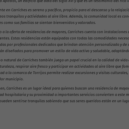
 Apóstol, un edificio que data del siglo XVI y que es un testimonio del rico 
te en Carriches es sereno y pacífico, propicio para el descanso y la relajaci
os tranquilos y actividades al aire libre. Además, la comunidad local es con
es como sus familias se sientan bienvenidos y valorados.
 a la oferta de residencias de mayores, Carriches cuenta con instalaciones 
dentes. Estas residencias están equipadas con todas las comodidades necesa
das por profesionales dedicados que brindan atención personalizada y de ca
tán diseñados para promover un estilo de vida activo y saludable, adaptándo
no natural de Carriches también juega un papel crucial en la calidad de vida
turaleza, respirar aire fresco y participar en actividades al aire libre que fo
d a la comarca de Torrijos permite realizar excursiones y visitas culturales
or municipio.
n, Carriches es un lugar ideal para quienes buscan una residencia de mayore
d hospitalaria y su proximidad a importantes servicios convierten a este m
pueden sentirse tranquilas sabiendo que sus seres queridos están en un lugar