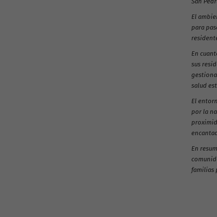
San Pedro
El ambien
para pase
resident
En cuanto
sus resi
gestiona
salud es
El entor
por la na
proximida
encantad
En resume
comunida
familias 