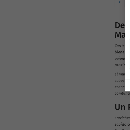
<
1
Des
May
Carriches
bienesta
quienes b
proximid
El munici
cabecera
esenciale
combina 
Un 
Carriche
sabido co