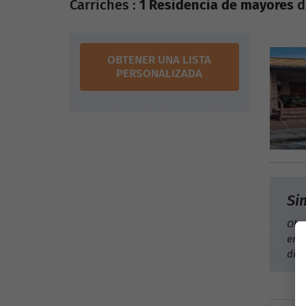
Carriches :
1 Residencia de mayores
d
OBTENER UNA LISTA
PERSONALIZADA
Si
Obt
en e
dis