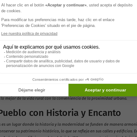
>
cubre Carriches: Un Hogar Acoge
ores
, situado en la provincia de Toledo, es un pequeño y encantador municipio q
r de las personas mayores. Con una rica historia y una comunidad acogedor
uscan residencias de mayores. Su localización privilegiada permite disfrutar
ad a importantes servicios y comodidades.
pio de Carriches pertenece a la comarca de Torrijos, una zona conocida por s
 de la comarca, está a solo unos kilómetros de distancia, proporcionando ac
s. Esta cercanía facilita la vida tanto para los residentes como para sus f
lo mejor de la vida rural con la conveniencia de la proximidad urbana.
Pueblo con Historia y Encanto
s es un lugar donde la historia y la modernidad se funden de manera armoni
nservar su patrimonio histórico, lo que se refleja en sus calles y edificios. 