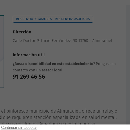
RESIDENCIA DE MAYORES - RESIDENCIAS ASOCIADAS
Dirección
Calle Doctor Patricio Fernández, 90 13760 - Almuradiel
Información útil
¿Busca disponibilidad en este establecimiento?
Póngase en
contacto con un asesor local
91 269 46 56
el pintoresco municipio de Almuradiel, ofrece un refugio
d
que requieren atención especializada en salud mental.
l de sus residentes, Amadora se destaca por su