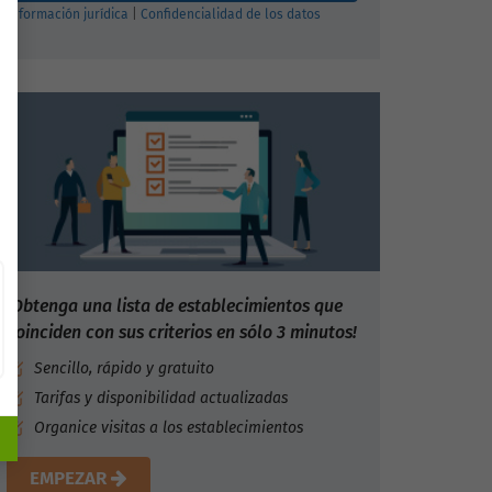
Información jurídica
|
Confidencialidad de los datos
¡Obtenga una lista de establecimientos que
coinciden con sus criterios en sólo 3 minutos!
Sencillo, rápido y gratuito
Tarifas y disponibilidad actualizadas
Organice visitas a los establecimientos
EMPEZAR