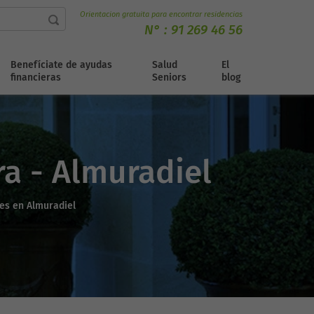
Orientacion gratuita para encontrar residencias
N° :
91 269 46 56
Benefíciate de ayudas
Salud
El
financieras
Seniors
blog
a - Almuradiel
es en Almuradiel