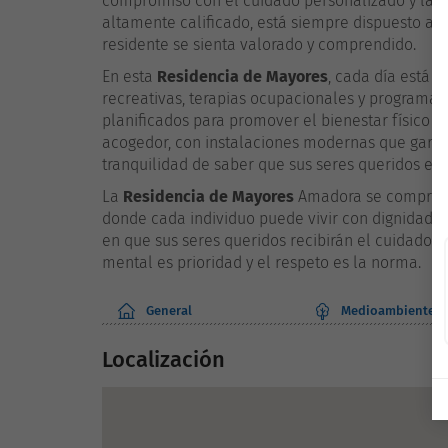
compromiso con el cuidado personalizado y la cal
altamente calificado, está siempre dispuesto a
residente se sienta valorado y comprendido.
En esta
Residencia de Mayores
, cada día está d
recreativas, terapias ocupacionales y programa
planificados para promover el bienestar físico y 
acogedor, con instalaciones modernas que garant
tranquilidad de saber que sus seres queridos e
La
Residencia de Mayores
Amadora se comprome
donde cada individuo puede vivir con dignidad y 
en que sus seres queridos recibirán el cuidado 
mental es prioridad y el respeto es la norma.
General
Medioambiente
Localización