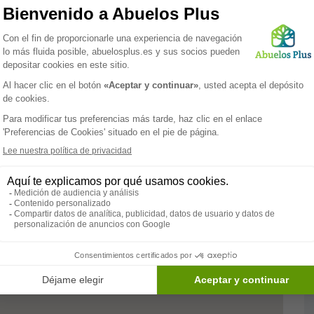
idad de vida. Nuestro equipo multidisciplinario,
 ofrecer apoyo emocional y médico, asegurando que cada
iseñado para ser pleno y significativo. Las actividades
s de estimulación cognitiva están cuidadosamente
mental de nuestros residentes. El entorno es cálido y
izan seguridad y comodidad, brindando a las familias la
stán en buenas manos.
te a fomentar una comunidad inclusiva y respetuosa,
alegría. Al elegir Amadora, las familias pueden confiar
y la atención que merecen, en un lugar donde la salud
Paramédico
Servicios