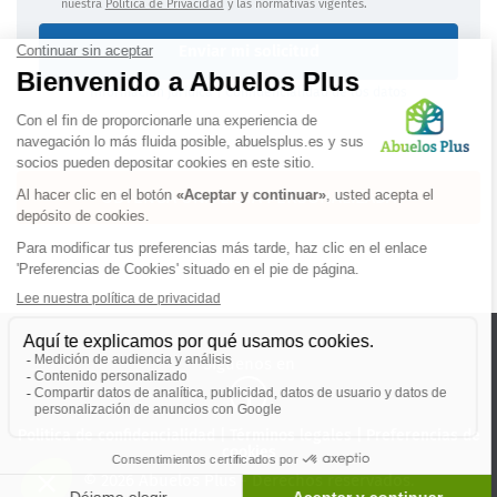
nuestra
Política de Privacidad
y las normativas vigentes.
Enviar mi solicitud
Información jurídica
|
Confidencialidad de los datos
OBTENGA UNA LISTA PERSONALIZADA
Síguenos en
Politica de confidencialidad
|
Términos legales
|
Preferencias de
cookies
© 2026 Abuelos Plus - Derechos reservados.