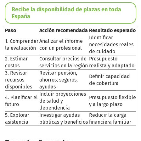
Recibe la disponibilidad de plazas en toda
España
Paso
Acción recomendada
Resultado esperado
Identificar
1. Comprender
Analizar el informe
necesidades reales
la evaluación
con un profesional
de cuidado
2. Estimar
Consultar precios de
Presupuesto
costos
servicios en la región
realista y adaptado
3. Revisar
Revisar pensión,
Definir capacidad
recursos
ahorros, seguros,
de cobertura
disponibles
ayudas
Incluir proyecciones
4. Planificar el
Presupuesto flexible
de salud y
futuro
y a largo plazo
dependencia
5. Explorar
Investigar ayudas
Reducir la carga
asistencia
públicas y beneficios
financiera familiar