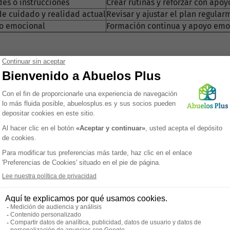
es o instrucciones
Crear rutinas y reforzar con apoy
de cuidado y realidad actual
Revisar y ajustar el plan regula
to emocional
Formación continua y apoyo emo
el cuidado de los adultos mayores?
 funciones cognitivas que dificulta la memoria, el juicio y l
esidades en personas con demencia?
que sienten o necesitan, mostrar cambios de conducta y olvi
uar a adultos con demencia?
utinas estables y adaptación del entorno, entre otras.
te cambios de comportamiento?
ara interpretar el comportamiento como una posible señal de
rse el plan de cuidado en casos de demenci