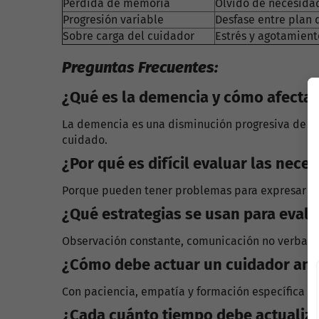
Pérdida de memoria
Olvido de necesidad
Progresión variable
Desfase entre plan 
Sobre carga del cuidador
Estrés y agotamien
Preguntas Frecuentes:
¿Qué es la demencia y cómo afecta 
La demencia es una disminución progresiva de las
cuidado.
¿Por qué es difícil evaluar las nec
Porque pueden tener problemas para expresar lo 
¿Qué estrategias se usan para eval
Observación constante, comunicación no verbal, r
¿Cómo debe actuar un cuidador an
Con paciencia, empatía y formación específica p
¿Cada cuánto tiempo debe actualiza