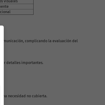
os visuales
rmente
cional
a comunicación, complicando la evaluación del
dar detalles importantes.
 una necesidad no cubierta.
a?