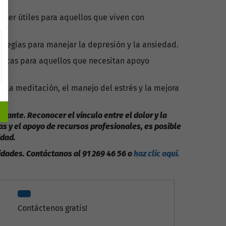
 ser útiles para aquellos que viven con
tegias para manejar la depresión y la ansiedad.
ónicas para aquellos que necesitan apoyo
 la meditación, el manejo del estrés y la mejora
itante. Reconocer el vínculo entre el dolor y la
s y el apoyo de recursos profesionales, es posible
idad.
idades. Contáctanos al 91 269 46 56 o
haz clic aquí.
Contáctenos gratis!