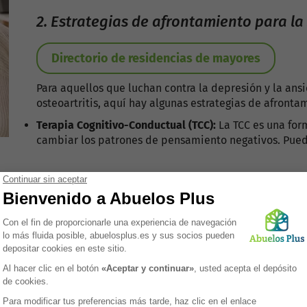
2. Estrategias de afrontamiento para la
Directorio de residencias de mayores
Para aquellos que luchan contra la depresión y la ans
osteoartritis, aquí hay algunas estrategias de afront
Terapia Cognitivo-Conductual (TCC):
La TCC es una form
cambiar los patrones de pensamiento negativos. Pued
orio, el ejercicio de bajo impacto puede ayudar a reducir el
sas.
 y meditación puede ayudar a reducir el estrés y la ansieda
ara personas con osteoartritis puede ofrecer consuelo y com
mental