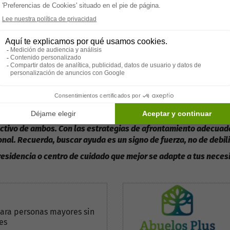
ten varios recursos de apoyo para la salud mental que pueden
rapeuta o consejero puede proporcionar herramientas y estra
as organizaciones ofrecen servicios de ayuda y líneas telef
licaciones y herramientas digitales diseñadas para ayudar con
 impacto profundo en la salud mental, pero no tiene que ser debil
ectivo de ambos. Con las estrategias de afrontamiento adecuada
onal. Recuerda, buscar ayuda es un signo de fuerza, no de debil
 residencia o centro de cuidado que mejor se adapte a tus neces
ara personas mayores sin
es