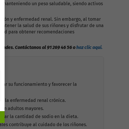
a, manteniendo un peso saludable, siendo activos
nsión y enfermedad renal. Sin embargo, al tomar
ntener la salud de sus riñones y disfrutar de una
 salud para obtener recomendaciones
idades. Contáctanos al 91 269 46 56 o
haz clic aquí.
ltar su funcionamiento y favorecer la
rar la enfermedad renal crónica.
s en adultos mayores.
rolar la cantidad de sodio en la dieta.
ales contribuye al cuidado de los riñones.