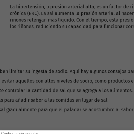
La hipertensión, o presión arterial alta, es un factor de 
crónica (ERC). La sal aumenta la presión arterial al hace
riñones retengan más líquido. Con el tiempo, esta presió
los riñones, reduciendo su capacidad para funcionar co
ben limitar su ingesta de sodio. Aquí hay algunos consejos pa
y evitar aquellos con altos niveles de sodio, como productos
e controlar la cantidad de sal que se agrega a los alimentos.
ias para añadir sabor a las comidas en lugar de sal.
 sal gradualmente para que el paladar se acostumbre al sabor