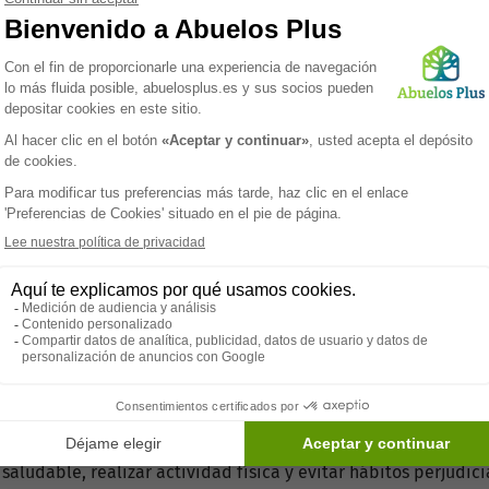
s pueden proteger sus riñones siguiendo una dieta equilibrad
lcohol.
ones de los adultos mayores, aumentando el riesgo de hiperte
r un estilo de vida saludable, los seniors pueden ayudar a ma
 que los adultos mayores consulten con un profesional de la
d renal.
 residencia o centro de cuidado que mejor se adapte a tus neces
en el organismo, pero un consumo excesivo de sal puede dificu
ial, un factor de riesgo importante para desarrollar o empeo
la función renal y a disminuir la sobrecarga sobre los riñone
a sal por hierbas y especias son estrategias eficaces para cont
aludable, realizar actividad física y evitar hábitos perjudici