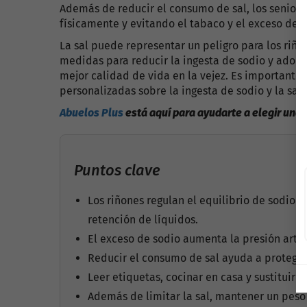
Además de reducir el consumo de sal, los senior
físicamente y evitando el tabaco y el exceso de a
La sal puede representar un peligro para los riñ
medidas para reducir la ingesta de sodio y adopta
mejor calidad de vida en la vejez. Es importante
personalizadas sobre la ingesta de sodio y la salu
Abuelos Plus
está aquí para ayudarte a elegir una
Puntos clave
Los riñones regulan el equilibrio de sodio 
retención de líquidos.
El exceso de sodio aumenta la presión arter
Reducir el consumo de sal ayuda a proteger 
Leer etiquetas, cocinar en casa y sustituir l
Además de limitar la sal, mantener un peso s