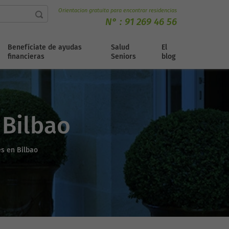
Orientacion gratuita para encontrar residencias
N° :
91 269 46 56
Benefíciate de ayudas
Salud
El
financieras
Seniors
blog
 Bilbao
s en Bilbao