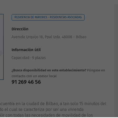
RESIDENCIA DE MAYORES - RESIDENCIAS ASOCIADAS
Dirección
Avenida Urquijo 18, Ppal Izda. 48008 - Bilbao
Información útil
Capacidad : 9 plazas
¿Busca disponibilidad en este establecimiento?
Póngase en
contacto con un asesor local
91 269 46 56
cuentra en la ciudad de Bilbao, a tan solo 15 minutos del
do el cual se caracteriza por ser una vivienda
r con todas las necesidades de movilidad de los