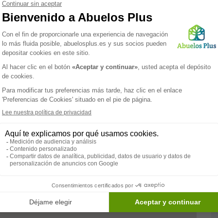
Las residencias de mayores privadas con estas
ulsar la vida social de los ancianos. Por lo tanto
idades las cuales impulsan la socialización entre ellos y
vidades tienen el objetivo de desarrollar las capacidades
sidencia Geriátrica Ama es una residencia para mayores,
 (salón, comedor), sala multiusos y jardín. También
n: consulta médica diaria, cocina propia, podología,
dencia cuenta con habitaciones individuales, dobles y
Paramédico
Servicios
Psicólogo
Terapia
ocupacional
Psicomotricista