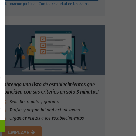
Información jurídica
|
Confidencialidad de los datos
¡Obtenga una lista de establecimientos que
coinciden con sus criterios en sólo 3 minutos!
Sencillo, rápido y gratuito
Tarifas y disponibilidad actualizadas
Organice visitas a los establecimientos
EMPEZAR