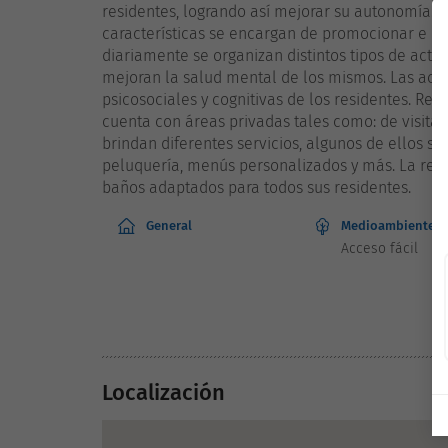
residentes, logrando así mejorar su autonomía. 
características se encargan de promocionar e imp
diariamente se organizan distintos tipos de activ
mejoran la salud mental de los mismos. Las acti
psicosociales y cognitivas de los residentes. Re
cuenta con áreas privadas tales como: de visitas
brindan diferentes servicios, algunos de ellos so
peluquería, menús personalizados y más. La resi
baños adaptados para todos sus residentes.
General
Medioambiente
Acceso fácil
Localización