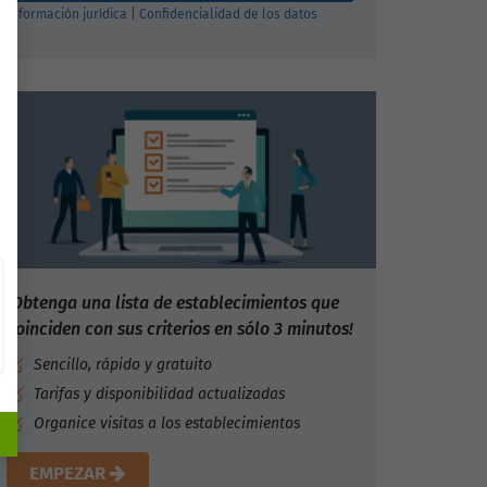
Información jurídica
|
Confidencialidad de los datos
¡Obtenga una lista de establecimientos que
coinciden con sus criterios en sólo 3 minutos!
Sencillo, rápido y gratuito
Tarifas y disponibilidad actualizadas
Organice visitas a los establecimientos
EMPEZAR