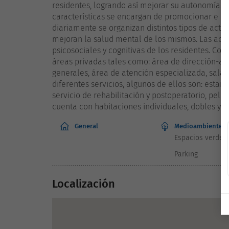
residentes, logrando así mejorar su autonomía. 
características se encargan de promocionar e imp
diariamente se organizan distintos tipos de activ
mejoran la salud mental de los mismos. Las acti
psicosociales y cognitivas de los residentes. Co
áreas privadas tales como: área de dirección-adm
generales, área de atención especializada, sala 
diferentes servicios, algunos de ellos son: estan
servicio de rehabilitación y postoperatorio, peluq
cuenta con habitaciones individuales, dobles y 
General
Medioambiente
Espacios verdes
Parking
Localización