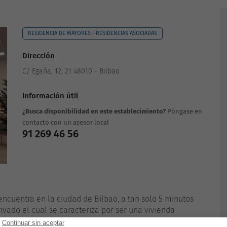
RESIDENCIA DE MAYORES - RESIDENCIAS ASOCIADAS
Dirección
C/ Egaña, 12, 21 48010 - Bilbao
Información útil
¿Busca disponibilidad en este establecimiento?
Póngase en
contacto con un asesor local
91 269 46 56
ncuentra en la ciudad de Bilbao, a tan solo 5 minutos
ivado el cual se caracteriza por ser una vivienda
r con todas las necesidades de movilidad de los