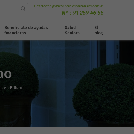
Orientacion gratuita para encontrar residencias
N° :
91 269 46 56
Benefíciate de ayudas
Salud
El
financieras
Seniors
blog
ao
s en Bilbao