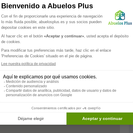
Las residencias de mayores privadas con estas
ulsar la vida social de los ancianos. Por lo tanto
idades las cuales impulsan la socialización entre ellos y
vidades tienen el objetivo de desarrollar las capacidades
lisée Indautxu es una residencia para mayores, cuenta con
inistración, área residencial, área de servicios
de convivencia, gimnasio y jardín. También brindan
cias diurnas, temporales y permanentes, servicio religioso,
uería, fisioterapia y terapia ocupacional. La residencia
baños adaptados para todos sus residentes.
Paramédico
Servicios
Terapia
Biblioteca
ocupacional