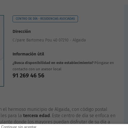
CENTRO DE DÍA - RESIDENCIAS ASOCIADAS
Dirección
C/pare Bartomeu Pou 40 07210 - Algaida
Información útil
¿Busca disponibilidad en este establecimiento?
Póngase en
contacto con un asesor local
91 269 46 56
 el hermoso municipio de Algaida, con código postal
ales para la
tercera edad
. Este centro de día se enfoca en
ulante donde los mayores puedan disfrutar de su día a