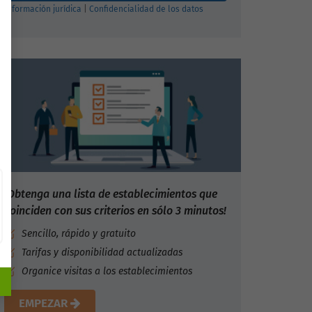
Información jurídica
|
Confidencialidad de los datos
¡Obtenga una lista de establecimientos que
coinciden con sus criterios en sólo 3 minutos!
Sencillo, rápido y gratuito
Tarifas y disponibilidad actualizadas
Organice visitas a los establecimientos
EMPEZAR