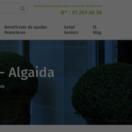
Orientacion gratuita para encontrar residencias
N° :
91 269 46 56
Benefíciate de ayudas
Salud
El
financieras
Seniors
blog
- Algaida
ida