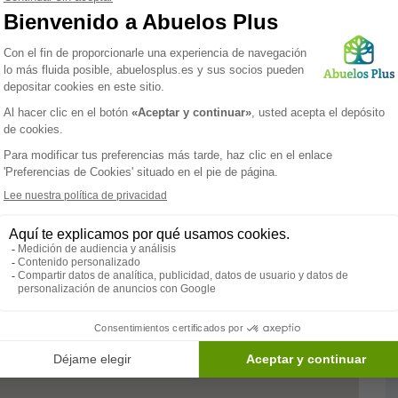
ados y dedicados a su bienestar.
a importancia de mantener la autonomía de los mayores
desarrollo personal. Ofrecemos un amplio abanico de
dades físicas, emocionales y cognitivas de nuestros
 y significativo.
terapeutas ocupacionales y asistentes sociales, trabaja
ersonalizados que se adapten a las necesidades
constante con los seres queridos es prioritaria,
 al saber que sus parientes están en las mejores manos.
r por un futuro lleno de cariño, atención y calidad de
 lugar donde la edad es solo un número y la felicidad es
Paramédico
Servicios