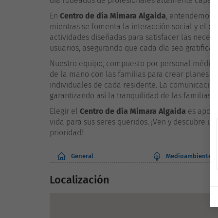
día rodeados de profesionales altamente capacit
En
Centro de día Mimara Algaida
, entendemos l
mientras se fomenta la interacción social y el 
actividades diseñadas para satisfacer las necesi
usuarios, asegurando que cada día sea gratificante
Nuestro equipo, compuesto por personal médico, 
de la mano con las familias para crear planes p
individuales de cada residente. La comunicación 
garantizando así la tranquilidad de las familias
Elegir el
Centro de día Mimara Algaida
es aposta
vida para sus seres queridos. ¡Ven y descubre un
prioridad!
General
Medioambiente
Localización