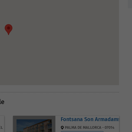
le
Fontsana Son Armadams
 RIU - 07819
PALMA DE MALLORCA - 07014